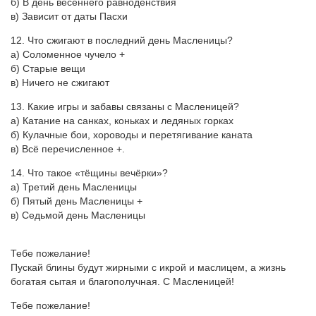
б) В день весеннего равноденствия
в) Зависит от даты Пасхи
12. Что сжигают в последний день Масленицы?
а) Соломенное чучело +
б) Старые вещи
в) Ничего не сжигают
13. Какие игры и забавы связаны с Масленицей?
а) Катание на санках, коньках и ледяных горках
б) Кулачные бои, хороводы и перетягивание каната
в) Всё перечисленное +.
14. Что такое «тёщины вечёрки»?
а) Третий день Масленицы
б) Пятый день Масленицы +
в) Седьмой день Масленицы
Тебе пожелание!
Пускай блины будут жирными с икрой и маслицем, а жизнь
богатая сытая и благополучная. С Масленицей!
Тебе пожелание!