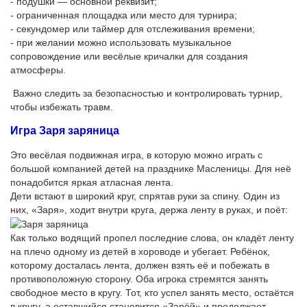
- подушки — основной реквизит;
- ограниченная площадка или место для турнира;
- секундомер или таймер для отслеживания времени;
- при желании можно использовать музыкальное
сопровождение или весёлые кричалки для создания
атмосферы.
Важно следить за безопасностью и контролировать турнир,
чтобы избежать травм.
Игра Заря заряница
Это весёлая подвижная игра, в которую можно играть с
большой компанией детей на празднике Масленицы. Для неё
понадобится яркая атласная лента.
Дети встают в широкий круг, спрятав руки за спину. Один из
них, «Заря», ходит внутри круга, держа ленту в руках, и поёт:
Как только водящий пропел последние слова, он кладёт ленту
на плечо одному из детей в хороводе и убегает. Ребёнок,
которому досталась лента, должен взять её и побежать в
противоположную сторону. Оба игрока стремятся занять
свободное место в кругу. Тот, кто успел занять место, остаётся
в кругу, а оставшийся становится «Зарёй» и продолжает