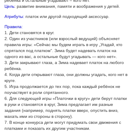
ребенка и остальные угадывают – кого нет.
Цель
: развитие внимания, памяти и воображения у детей.
Атрибуты:
платок или другой подходящий аксессуар.
Правила:
1. Дети становятся в круг.
2. Один из участников (или взрослый ведущий) объясняет
правила игры: «Сейчас мы будем играть в игру „Угадай, кто
спрятался под платком“. Зима будет надевать платок на
одного из вас, а остальные будут угадывать — кого нет».
3. Дети закрывают глаза, а Зима надевает платок на любого
ребёнка.
4. Когда дети открывают глаза, они должны угадать, кого нет в
круге.
5. Игра продолжается до тех пор, пока каждый ребёнок не
поучаствует в роли спрятанного.
6. Для следующей игры «Платочки в кругу» дети берут платки
в руки и становятся в круг, Зима предлагает им разные
задания (например, поднять платки вверх, опустить вниз,
махать ими из стороны в сторону).
7. В конце конкурса дети могут придумать свои движения с
платками и показать их другим участникам.