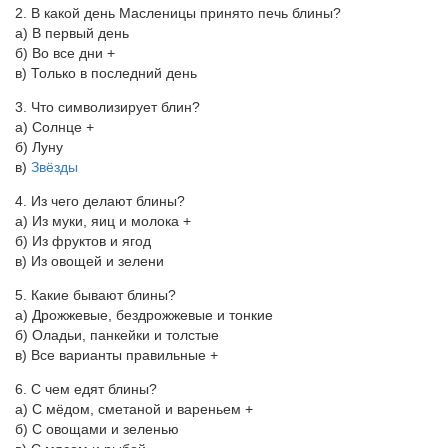
2. В какой день Масленицы принято печь блины?
а) В первый день
б) Во все дни +
в) Только в последний день
3. Что символизирует блин?
а) Солнце +
б) Луну
в)
Звёзды
4. Из чего делают блины?
а) Из муки, яиц и молока +
б) Из фруктов и ягод
в) Из овощей и зелени
5. Какие бывают блины?
а) Дрожжевые, бездрожжевые и тонкие
б) Оладьи, панкейки и толстые
в) Все варианты правильные +
6. С чем едят блины?
а) С мёдом, сметаной и вареньем +
б) С овощами и зеленью