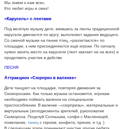
Мы зовем к нам всех,
Кто любит игры и смех!
«Карусель» с лентами
Под весёлую музыку дети, взявшись за ленты традиционной
карусели двигаются по кругу, выполняют задания ведущего.
Со сменой музыки на пение птиц, «разлетаются» по
площадке, к ним присоединяются ещё игроки. По сигналу
нужно занять место на карусели (лент хватает не на всех) и
продолжить участие в действе.
ПЕСНЯ
Аттракцион «Сюрприз в валенке»
Дети танцуют на площадке, повторяя движения за
Скоморохами. Как только музыка остановится, игрокам
необходимо поймать валенок на специальном
приспособлении. В валенке –«сюрпризы», материальные и
виртуальные (аплодисменты зрителей, рукопожатие
Скомороха, Поцелуй Солнышка, сэлфи с Масленицей,
пожелание,
танец
с героем, конфета, пряник, и т.д .)
В следующем этапе принимают участие другие ребята.