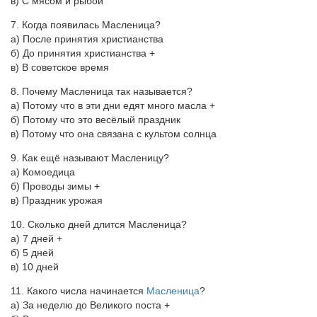
в) С мясом и рыбой
7. Когда появилась Масленица?
а) После принятия христианства
б) До принятия христианства +
в) В советское время
8. Почему Масленица так называется?
а) Потому что в эти дни едят много масла +
б) Потому что это весёлый праздник
в) Потому что она связана с культом солнца
9. Как ещё называют Масленицу?
а) Комоедица
б) Проводы зимы +
в) Праздник урожая
10. Сколько дней длится Масленица?
а) 7 дней +
б) 5 дней
в) 10 дней
11. Какого числа начинается
Масленица
?
а) За неделю до Великого поста +