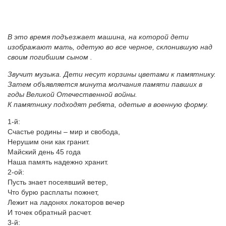
В это время подъезжает машина, на которой дети
изображают мать, одетую во все черное, склонившую над
своим погибшим сыном .
Звучит музыка. Дети несут корзины цветами к памятнику.
Затем объявляется минута молчания памяти павших в
годы Великой Отечественной войны.
К памятнику подходят ребята, одетые в военную форму.
1-й:
Счастье родины – мир и свобода,
Нерушим они как гранит.
Майский день 45 года
Наша память надежно хранит.
2-ой:
Пусть знает посеявший ветер,
Что бурю расплаты пожнет,
Лежит на ладонях локаторов вечер
И точек обратный расчет.
3-й: