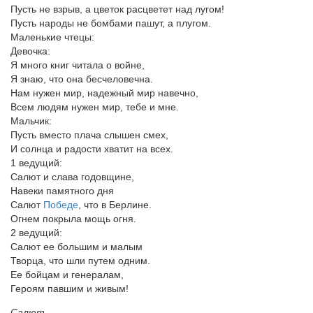
Пусть не взрыв, а цветок расцветет над лугом!
Пусть народы не бомбами пашут, а плугом.
Маленькие чтецы:
Девочка:
Я много книг читала о войне,
Я знаю, что она бесчеловечна.
Нам нужен мир, надежный мир навечно,
Всем людям нужен мир, тебе и мне.
Мальчик:
Пусть вместо плача слышен смех,
И солнца и радости хватит на всех.
1 ведущий:
Салют и слава годовщине,
Навеки памятного дня
Салют
Победе
, что в Берлине.
Огнем покрыла мощь огня.
2 ведущий:
Салют ее большим и малым
Творца, что шли путем одним.
Ее бойцам и генералам,
Героям павшим и живым!
Салют.