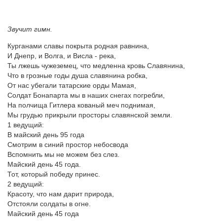
Звучит гимн.
Курганами славы покрыта родная равнина,
И Днепр, и Волга, и Висла - река,
Ты лжешь чужеземец, что медленна кровь Славянина,
Что в грозные годы душа славянина робка,
От нас убегали татарские орды Мамая,
Солдат Бонапарта мы в наших снегах погребли,
На полчища Гитлера кованый меч поднимая,
Мы грудью прикрыли просторы славянской земли.
1 ведущий:
В майский день 95 года
Смотрим в синий простор небосвода
Вспомнить мы не можем без слез.
Майский день 45 года.
Тот, который победу принес.
2 ведущий:
Красоту, что нам дарит природа,
Отстояли солдаты в огне.
Майский день 45 года