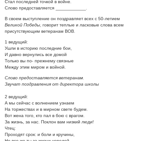
Стал последней точкой в войне.
Слово предоставляется ____________.
В своем выступление он поздравляет всех с 50-летием
Великой Победы
, говорит теплые и ласковые слова всем
присутствующим ветеранам ВОВ.
1 ведущий:
Ушли в историю последние бои,
И давно вернулись все домой
Только вы по- прежнему связные
Между этим миром и войной.
Слово предоставляется ветеранам.
Звучат поздравления от директора школы
2 ведущий:
А мы сейчас с волнением узнаем
На торжествах и в мирном свете будем.
Вот жена того, кто пал в бою с врагом.
За жизнь, за нас. Поклон вам низкий люди!
Чтец:
Проходят срок: и боли и кручины,
Но все же ты за жизни чередой,