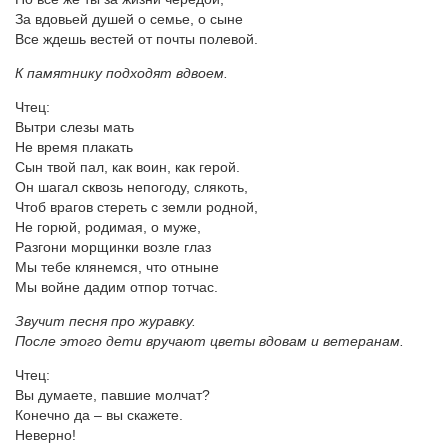
За вдовьей душей о семье, о сыне
Все ждешь вестей от почты полевой.
К памятнику подходят вдвоем.
Чтец:
Вытри слезы мать
Не время плакать
Сын твой пал, как воин, как герой.
Он шагал сквозь непогоду, слякоть,
Чтоб врагов стереть с земли родной,
Не горюй, родимая, о муже,
Разгони морщинки возле глаз
Мы тебе клянемся, что отныне
Мы войне дадим отпор тотчас.
Звучит песня про журавку.
После этого дети вручают цветы вдовам и ветеранам.
Чтец:
Вы думаете, павшие молчат?
Конечно да – вы скажете.
Неверно!