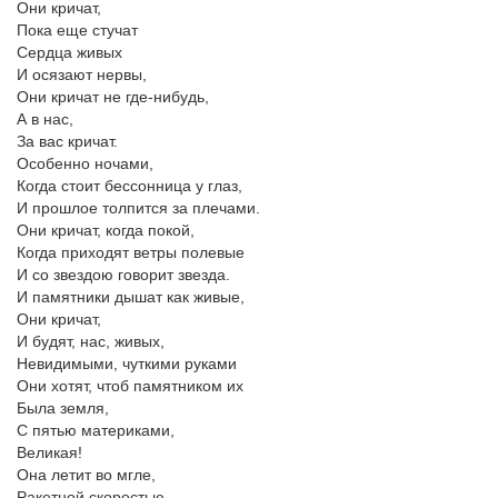
Они кричат,
Пока еще стучат
Сердца живых
И осязают нервы,
Они кричат не где-нибудь,
А в нас,
За вас кричат.
Особенно ночами,
Когда стоит бессонница у глаз,
И прошлое толпится за плечами.
Они кричат, когда покой,
Когда приходят ветры полевые
И со звездою говорит звезда.
И памятники дышат как живые,
Они кричат,
И будят, нас, живых,
Невидимыми, чуткими руками
Они хотят, чтоб памятником их
Была земля,
С пятью материками,
Великая!
Она летит во мгле,
Ракетной скоростью