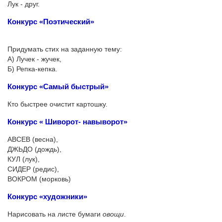
Лук - друг.
Конкурс «Поэтический»
Придумать стих на заданную тему:
А) Лучек - жучек,
Б) Репка-кепка.
Конкурс «Самый быстрый»
Кто быстрее очистит картошку.
Конкурс « Шиворот- навыворот»
АВСЕВ (весна),
ДЖЬДО (дождь),
КУЛ (лук),
СИДЕР (редис),
ВОКРОМ (морковь)
Конкурс «художники»
Нарисовать на листе бумаги
овощи
.