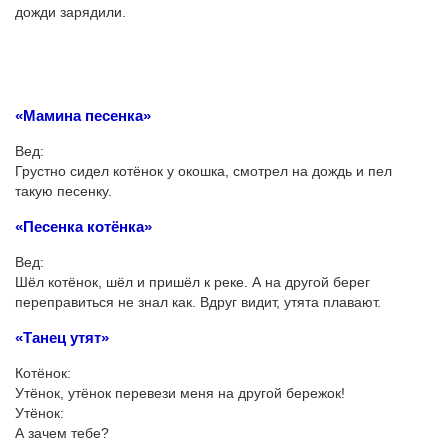
дожди зарядили.
«Мамина песенка»
Вед:
Грустно сидел котёнок у окошка, смотрел на дождь и пел
такую песенку.
«Песенка котёнка»
Вед:
Шёл котёнок, шёл и пришёл к реке. А на другой берег
переправиться не знал как. Вдруг видит, утята плавают.
«Танец утят»
Котёнок:
Утёнок, утёнок перевези меня на другой бережок!
Утёнок:
А зачем тебе?