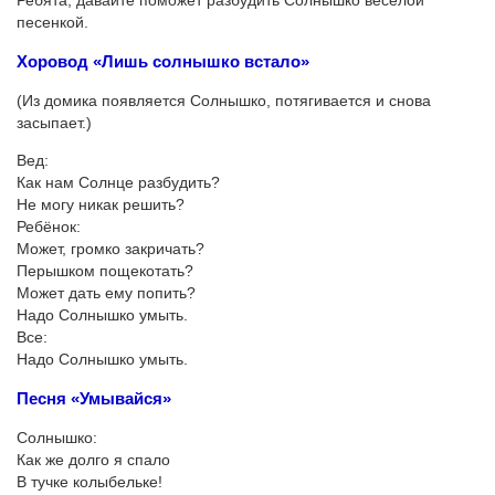
Ребята, давайте поможет разбудить Солнышко весёлой
песенкой.
Хоровод «Лишь солнышко встало»
(Из домика появляется Солнышко, потягивается и снова
засыпает.)
Вед:
Как нам Солнце разбудить?
Не могу никак решить?
Ребёнок:
Может, громко закричать?
Перышком пощекотать?
Может дать ему попить?
Надо Солнышко умыть.
Все:
Надо Солнышко умыть.
Песня «Умывайся»
Солнышко:
Как же долго я спало
В тучке колыбельке!