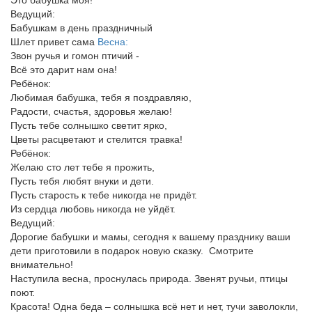
Это бабушка моя!
Ведущий:
Бабушкам в день праздничный
Шлет привет сама
Весна:
Звон ручья и гомон птичий -
Всё это дарит нам она!
Ребёнок:
Любимая бабушка, тебя я поздравляю,
Радости, счастья, здоровья желаю!
Пусть тебе солнышко светит ярко,
Цветы расцветают и стелится травка!
Ребёнок:
Желаю сто лет тебе я прожить,
Пусть тебя любят внуки и дети.
Пусть старость к тебе никогда не придёт.
Из сердца любовь никогда не уйдёт.
Ведущий:
Дорогие бабушки и мамы, сегодня к вашему празднику ваши
дети приготовили в подарок новую сказку. Смотрите
внимательно!
Наступила весна, проснулась природа. Звенят ручьи, птицы
поют.
Красота! Одна беда – солнышка всё нет и нет, тучи заволокли,