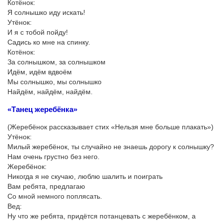
Котёнок:
Я солнышко иду искать!
Утёнок:
И я с тобой пойду!
Садись ко мне на спинку.
Котёнок:
За солнышком, за солнышком
Идём, идём вдвоём
Мы солнышко, мы солнышко
Найдём, найдём, найдём.
«Танец жеребёнка»
(Жеребёнок рассказывает стих «Нельзя мне больше плакать»)
Утёнок:
Милый жеребёнок, ты случайно не знаешь дорогу к солнышку?
Нам очень грустно без него.
Жеребёнок:
Никогда я не скучаю, люблю шалить и поиграть
Вам ребята, предлагаю
Со мной немного поплясать.
Вед:
Ну что же ребята, придётся потанцевать с жеребёнком, а