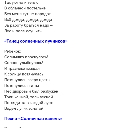
Так уютно и тепло
В облачной постельке
Без меня тут не порядок
Всё дожди, дожди, дожди
За работу браться надо –
Лес и поле осушить.
«Танец солнечных лучников»
Ребёнок:
Солнышко проснулось!
Солнце улыбнулось!
И травника каждая
К солнцу потянулась!
Потянулись вверх цветы
Потянулись я и ты
Пёс дворовый был разбужен
Толи кошкой, толь весной
Погляди-ка в каждой луже
Видел лучик золотой.
Песня «Солнечная капель»