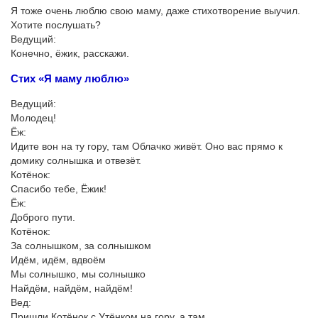
Я тоже очень люблю свою маму, даже стихотворение выучил.
Хотите послушать?
Ведущий:
Конечно, ёжик, расскажи.
Стих «Я маму люблю»
Ведущий:
Молодец!
Ёж:
Идите вон на ту гору, там Облачко живёт. Оно вас прямо к
домику солнышка и отвезёт.
Котёнок:
Спасибо тебе, Ёжик!
Ёж:
Доброго пути.
Котёнок:
За солнышком, за солнышком
Идём, идём, вдвоём
Мы солнышко, мы солнышко
Найдём, найдём, найдём!
Вед:
Пришли Котёнок с Утёнком на гору, а там ....