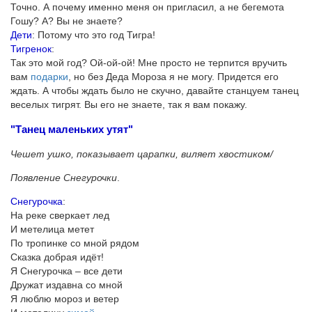
Точно. А почему именно меня он пригласил, а не бегемота
Гошу? А? Вы не знаете?
Дети
: Потому что это год Тигра!
Тигренок
:
Так это мой год? Ой-ой-ой! Мне просто не терпится вручить
вам
подарки
, но без Деда Мороза я не могу. Придется его
ждать. А чтобы ждать было не скучно, давайте станцуем танец
веселых тигрят. Вы его не знаете, так я вам покажу.
"Танец маленьких утят"
Чешет ушко, показывает царапки, виляет хвостиком/
Появление Снегурочки
.
Снегурочка
:
На реке сверкает лед
И метелица метет
По тропинке со мной рядом
Сказка добрая идёт!
Я Cнегурочка – все дети
Дружат издавна со мной
Я люблю мороз и ветер