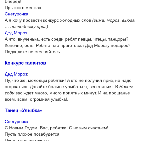
Вперед!
Прыжки в мешках
Снегурочка
:
А я хочу провести конкурс холодных слов
(зима, мороз, вьюга
… последнему приз)
Дед Мороз
А что, внученька, есть среди ребят певцы, чтецы, танцоры?
Конечно, есть! Ребята, кто приготовил Дед Морозу подарок?
Подходите не стесняйтесь.
Конкурс талантов
Дед Мороз
:
Ну, что же, молодцы ребятки! А кто не получил приз, не надо
огорчаться. Давайте больше улыбаться, веселиться. В
Новом
году
вас ждет много, много приятных минут. И на прощанье
всем, всем, огромная улыбка!.
Танец «Улыбка»
Снегурочка
:
С Новым Годом. Вас, ребятки! С новым счастьем!
Пусть плохое позабудется
Пусть хорошее живет.