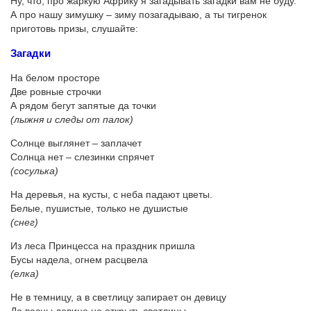
Ну, что, про жаркую Африку я загадывать загадки вам не буду.
А про нашу зимушку – зиму позагадываю, а ты тигренок
приготовь призы, слушайте:
Загадки
На белом просторе
Две ровные строчки
А рядом бегут запятые да точки
(лыжня и следы от палок)
Солнце выглянет – заплачет
Солнца нет – слезинки спрячет
(сосулька)
На деревья, на кусты, с неба падают цветы.
Белые, пушистые, только не душистые
(снег)
Из леса Принцесса на праздник пришла
Бусы надела, огнем расцвела
(елка)
Не в темницу, а в светлицу запирает он девицу