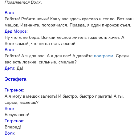
Появляется Волк
.
Волк
:
Ребята! Ребятишечки! Как у вас здесь красиво и тепло. Вот ваш
мешок. Извините, погорячился. Правда, я один пирожок съел.
Дед Мороз
:
Ну что ж не беда. Всякий лесной житель тоже есть хочет. А
Волк самый, что ни на есть лесной.
Волк
:
Ребята! А я для вас! А я для вас! А давайте
поиграем.
Среди
вас есть ловкие, сильные, смелые?
Дети
: Да!
Эстафета
Тигренок
:
А я могу в мешок залезть! И быстро, быстро прыгать! А ты,
серый, можешь?
Волк
:
Безусловно!
Тигренок
:
Вперед!
Волк
: