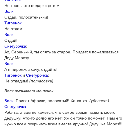
Не тронь, это подарки детям!
Волк
:
Отдай, полосатенький!
Тигренок
:
Не отдам!
Волк
:
Отдай!
Снегурочка
:
Ах, Серенький, ты опять за старое. Придется пожаловаться
Деду Морозу.
Волк
:
А я пирожков хочу, отдайте!
Тигренок
и
Снегурочка
:
Не отдадим!
(потасовка)
Волк вырывает мешочек.
Волк
: Привет Африке, полосатый! Ха-ха-ха.
(убегает)
Снегурочка
:
Ребята, а вам не кажется, что самое время позвать моего
дедушку! Что-то долго его нет! Уж он точно поможет! Нам его
нужно всем покричать всем вместе дружно! Дедушка Мороз!!!