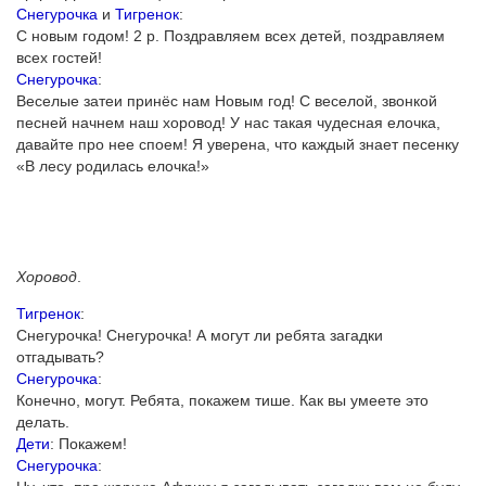
Снегурочка
и
Тигренок
:
С новым годом! 2 р. Поздравляем всех детей, поздравляем
всех гостей!
Снегурочка
:
Веселые затеи принёс нам Новым год! С веселой, звонкой
песней начнем наш хоровод! У нас такая чудесная елочка,
давайте про нее споем! Я уверена, что каждый знает песенку
«В лесу родилась елочка!»
Хоровод
.
Тигренок
:
Снегурочка! Снегурочка! А могут ли ребята загадки
отгадывать?
Снегурочка
:
Конечно, могут. Ребята, покажем тише. Как вы умеете это
делать.
Дети
: Покажем!
Снегурочка
: