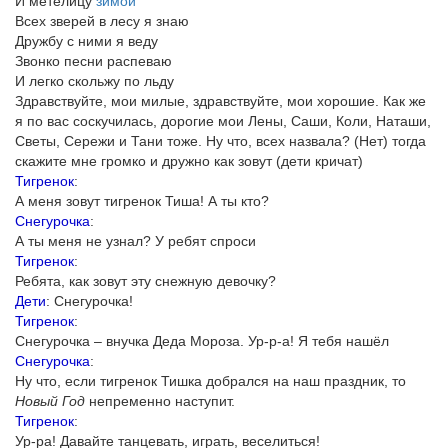
И метелицу
зимой
Всех зверей в лесу я знаю
Дружбу с ними я веду
Звонко песни распеваю
И легко скольжу по льду
Здравствуйте, мои милые, здравствуйте, мои хорошие. Как же
я по вас соскучилась, дорогие мои Лены, Саши, Коли, Наташи,
Светы, Сережи и Тани тоже. Ну что, всех назвала? (Нет) тогда
скажите мне громко и дружно как зовут (дети кричат)
Тигренок
:
А меня зовут тигренок Тиша! А ты кто?
Снегурочка
:
А ты меня не узнал? У ребят спроси
Тигренок
:
Ребята, как зовут эту снежную девочку?
Дети
: Снегурочка!
Тигренок
:
Снегурочка – внучка Деда Мороза. Ур-р-а! Я тебя нашёл
Снегурочка
:
Ну что, если тигренок Тишка добрался на наш праздник, то
Новый Год
непременно наступит.
Тигренок
:
Ур-ра! Давайте танцевать, играть, веселиться!