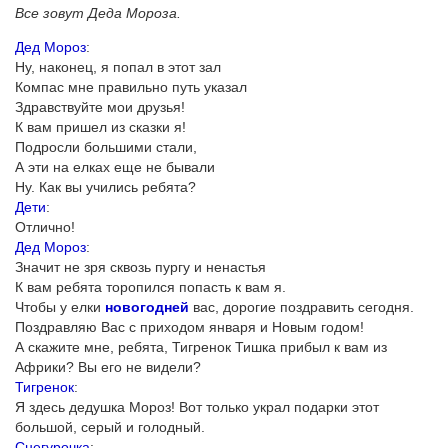
Все зовут Деда Мороза.
Дед Мороз
:
Ну, наконец, я попал в этот зал
Компас мне правильно путь указал
Здравствуйте мои друзья!
К вам пришел из сказки я!
Подросли большими стали,
А эти на елках еще не бывали
Ну. Как вы учились ребята?
Дети
:
Отлично!
Дед Мороз
:
Значит не зря сквозь пургу и ненастья
К вам ребята торопился попасть к вам я.
Чтобы у елки
новогодней
вас, дорогие поздравить сегодня.
Поздравляю Вас с приходом января и Новым годом!
А скажите мне, ребята, Тигренок Тишка прибыл к вам из
Африки? Вы его не видели?
Тигренок
:
Я здесь дедушка Мороз! Вот только украл подарки этот
большой, серый и голодный.
Снегурочка
: