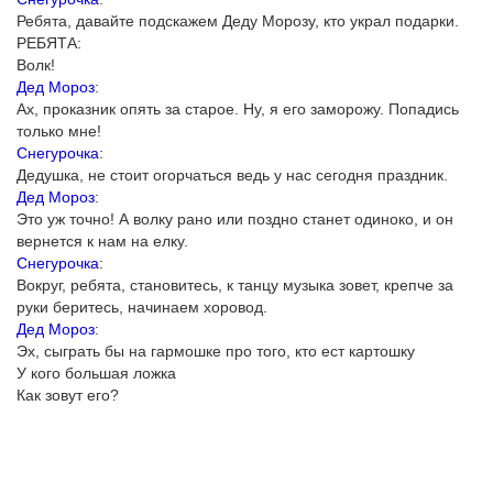
Ребята, давайте подскажем Деду Морозу, кто украл подарки.
РЕБЯТА:
Волк!
Дед Мороз
:
Ах, проказник опять за старое. Ну, я его заморожу. Попадись
только мне!
Снегурочка
:
Дедушка, не стоит огорчаться ведь у нас сегодня праздник.
Дед Мороз
:
Это уж точно! А волку рано или поздно станет одиноко, и он
вернется к нам на елку.
Снегурочка
:
Вокруг, ребята, становитесь, к танцу музыка зовет, крепче за
руки беритесь, начинаем хоровод.
Дед Мороз
:
Эх, сыграть бы на гармошке про того, кто ест картошку
У кого большая ложка
Как зовут его?