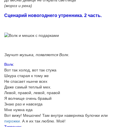
До весны девице не открыть светлицы
(мороз и река)
Сценарий новогоднего утренника. 2 часть.
Звучит музыка, появляется Волк.
Волк
:
Вот так холод, вот так стужа
Шкура старая к тому же
Не спасает нынче всех
Даже самый теплый мех.
Левой, правой, левой, правой
Я волчище очень бравый
Знаю раз и навсегда
Мне нужна еда
Вот вижу! Мешочек! Там внутри наверняка булочки или
пирожки.
А я их так люблю. Моё!
Тигренок
: