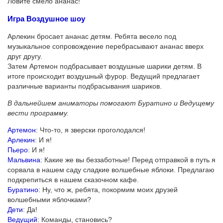
Ловите смело ананас!
Игра Воздушное шоу
Арлекин бросает ананас детям. Ребята весело под
музыкальное сопровождение перебрасывают ананас вверх
друг другу.
Затем Артемон подбрасывает воздушные шарики детям. В
итоге происходит воздушный фурор. Ведущий предлагает
различные варианты подбрасывания шариков.
В дальнейшем аниматоры помогают Буратино и Ведущему
вести программу.
Артемон
: Что-то, я зверски проголодался!
Арлекин
: И я!
Пьеро
: И я!
Мальвина
: Какие же вы беззаботные! Перед отправкой в путь я
сорвала в нашем саду сладкие волшебные яблоки. Предлагаю
подкрепиться в нашем сказочном кафе.
Буратино
: Ну, что ж, ребята, покормим моих друзей
волшебными яблочками?
Дети
: Да!
Ведущий
: Команды, становись?