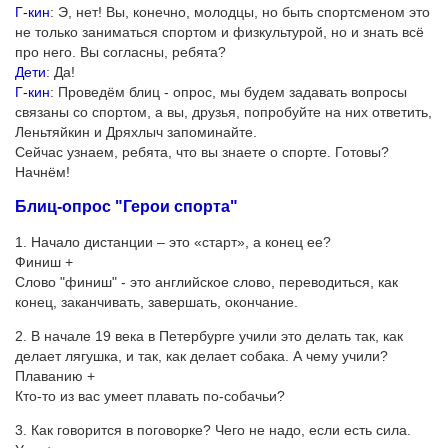
Г-кин
: Э, нет! Вы, конечно, молодцы, но быть спортсменом это
не только заниматься спортом и физкультурой, но и знать всё
про него. Вы согласны, ребята?
Дети
: Да!
Г-кин
: Проведём блиц - опрос, мы будем задавать вопросы
связаны со спортом, а вы, друзья, попробуйте на них ответить,
Леньтяйкин и Дряхлыч запоминайте.
Сейчас узнаем, ребята, что вы знаете о спорте. Готовы?
Начнём!
Блиц-опрос "Герои спорта"
1. Начало дистанции – это «старт», а конец ее?
Финиш +
Слово "финиш" - это английское слово, переводиться, как
конец, заканчивать, завершать, окончание.
2. В начале 19 века в Петербурге учили это делать так, как
делает лягушка, и так, как делает собака. А чему учили?
Плаванию +
Кто-то из вас умеет плавать по-собачьи?
3.
Как говорится в поговорке? Чего не надо, если есть сила.