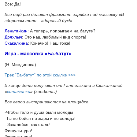
Все: Да!
Все ещё раз делают фрагмент зарядки под массовку «В
здоровом теле – здоровый дух!»
Леньтяйкин
: А теперь, попрыгаем на батуте?
Дряхлыч
: Это наш любимый вид спорта!
Скакалкина
: Конечно! Наш тоже!
Игра - массовка «Ба-батут»
(Н. Миединова)
Трек "Ба-батут" по этой ссылке >>>
В конце дети получают от Гантелькина и Скакалкиной
«
витаминки
» (конфеты)
.
Все герои выстраиваются на площадке.
-Чтобы тело и душа были молоды
-Ты не бойся ни жары и не холода!
- Закаляйся, как сталь!
Физкульт-ура!
Физкульт-ура!