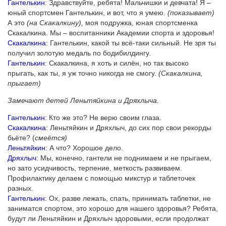
Гантелькин
: Здравствуйте, ребята! Мальчишки и девчата! Я –
юный спортсмен Гантелькин, и вот, что я умею.
(показывает)
А это
(на Скакалкину),
моя подружка, юная спортсменка
Скакалкина. Мы – воспитанники Академии спорта и здоровья!
Скакалкина
: Гантелькин, какой ты всё-таки сильный. Не зря ты
получил золотую медаль по бодибилдингу.
Гантелькин
: Скакалкина, я хоть и силён, но так высоко
прыгать, как ты, я уж точно никогда не смогу.
(Скакалкина,
прыгает)
Замечают детей Леньтяйкина и Дряхлыча.
Гантелькин
: Кто же это? Не верю своим глаза.
Скакалкина
: Леньтяйкин и Дряхлыч, до сих пор свои рекорды
бьёте? (
смеётся)
Леньтяйкин
: А что? Хорошое дело.
Дряхлыч
: Мы, конечно, гантели не поднимаем и не прыгаем,
но зато усидчивость, терпение, меткость развиваем.
Профилактику делаем с помощью микстур и таблеточек
разных.
Гантелькин
: Ох, разве лежать, спать, принимать таблетки, не
заниматся спортом, это хорошо для нашего здоровья? Ребята,
будут ли Леньтяйкин и Дряхлыч здоровыми, если продолжат