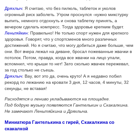
Дряхлыч
: Я считаю, что без пилюль, таблеток и уколов
огромный риск заболеть. Утром проснулся -нужно микстурку
выпить, немного отдохнуть и снова таблетку принять, а
вечером сделать компресс. Тогда здоровье крепким будет.
Леньтяйкин
: Правильно! Не только спорт нужен для крепкого
здоровья. Говорят, что у спортсменов много различных
достижений. Но я считаю, что могу добиться даже больше, чем
они. Вот вчера лежал на диване, бросал пожеванные жвачки в
потолок. Потом, правда, когда все жвачки на лицо упали,
вспомнил, что крыши то нет! Зато сколько жвачек пережевал,
за год столько не съешь.
Дряхлыч
: Вау, вот это да, очень круто! А я недавно побил
рекорд по лежанию на кровати 3 дня, 12 часов, 4 минуты, 32
секунды, не вставая!
Расходятся и лениво укладываются на площадке.
Под бодрую музыку появляются Гантелькин и Скакалкина.
Не замечают Леньтяйкина и Дряхлыча.
Миниатюра Гантелькина с гирей, Скакалкина со
скакалкой