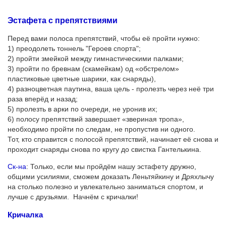
Эстафета с препятствиями
Перед вами полоса препятствий, чтобы её пройти нужно:
1) преодолеть тоннель "Героев спорта";
2) пройти змейкой между гимнастическими палками;
3) пройти по бревнам (скамейкам) од «обстрелом»
пластиковые цветные шарики, как снаряды),
4) разноцветная паутина, ваша цель - пролезть через неё три
раза вперёд и назад;
5) пролезть в арки по очереди, не уронив их;
6) полосу препятствий завершает «звериная тропа»,
необходимо пройти по следам, не пропустив ни одного.
Тот, кто справится с полосой препятствий, начинает её снова и
проходит снаряды снова по кругу до свистка Гантелькина.
Ск-на
: Только, если мы пройдём нашу эстафету дружно,
общими усилиями, сможем доказать Леньтяйкину и Дряхлычу
на столько полезно и увлекательно заниматься спортом, и
лучше с друзьями. Начнём с кричалки!
Кричалка