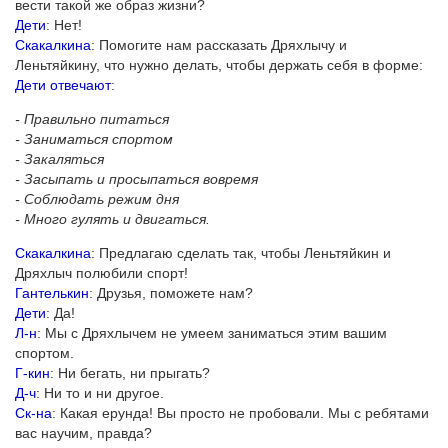
вести такой же образ жизни?
Дети
: Нет!
Скакалкина
: Помогите нам рассказать Дряхлычу и
Леньтяйкину, что нужно делать, чтобы держать себя в форме:
Дети отвечают
:
- Правильно питаться
- Заниматься спортом
- Закаляться
- Засыпать и просыпаться вовремя
- Соблюдать режим дня
- Много гулять и двигаться.
Скакалкина
: Предлагаю сделать так, чтобы Леньтяйкин и
Дряхлыч полюбили спорт!
Гантелькин
: Друзья, поможете нам?
Дети
: Да!
Л-н
: Мы с Дряхлычем не умеем заниматься этим вашим
спортом.
Г-кин
: Ни бегать, ни прыгать?
Д-ч
: Ни то и ни другое.
Ск-на
: Какая ерунда! Вы просто не пробовали. Мы с ребятами
вас научим, правда?