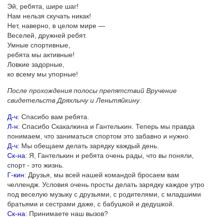
Эй, ребята, шире шаг!
Нам нельзя скучать никак!
Нет, наверно, в целом мире —
Веселей, дружней ребят.
Умные спортивные,
ребята мы активные!
Ловкие задорные,
ко всему мы упорные!
После прохождения полосы препятствий Вручение
свидетельств Дряхлычу и Леньтяйкину
.
Д-ч
: Спасибо вам ребята.
Л-н
: Спасибо Скакалкина и Гантелькин. Теперь мы правда
понимаем, что заниматься спортом это забавно и нужно.
Д-ч
: Мы обещаем делать зарядку каждый день.
Ск-на
: Я, Гантелькин и ребята очень рады, что вы поняли,
спорт - это жизнь.
Г-кин
: Друзья, мы всей нашей командой бросаем вам
челлендж. Условия очень просты делать зарядку каждое утро
под веселую музыку с друзьями, с родителями, с младшими
братьями и сестрами даже, с бабушкой и дедушкой.
Ск-на
: Принимаете наш вызов?