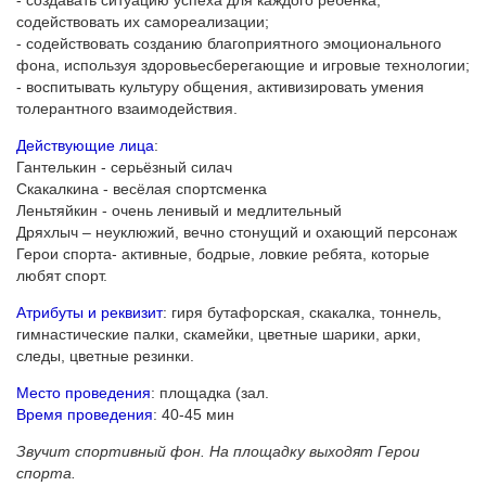
- создавать ситуацию успеха для каждого ребёнка,
содействовать их самореализации;
- содействовать созданию благоприятного эмоционального
фона, используя здоровьесберегающие и игровые технологии;
- воспитывать культуру общения, активизировать умения
толерантного взаимодействия.
Действующие лица
:
Гантелькин - серьёзный силач
Скакалкина - весёлая спортсменка
Леньтяйкин - очень ленивый и медлительный
Дряхлыч – неуклюжий, вечно стонущий и охающий персонаж
Герои спорта- активные, бодрые, ловкие ребята, которые
любят спорт.
Атрибуты и реквизит
: гиря бутафорская, скакалка, тоннель,
гимнастические палки, скамейки, цветные шарики, арки,
следы, цветные резинки.
Место проведения
: площадка (зал.
Время проведения
: 40-45 мин
Звучит спортивный фон. На площадку выходят Герои
спорта.