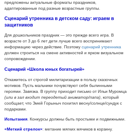
предложены актуальные форматы праздников,
адаптированные под разные возрастные группы.
Сценарий утренника в детском саду: играем в
защитников
Для дошкольников праздник — это прежде всего игра. В
возрасте от 3 до 6 лет дети лучше всего воспринимают
информацию через действие. Поэтому
сценарий утренника
должен строиться на смене активностей и ярком визуальном
сопровождении.
Сценарий «Школа юных богатырей»
Откажитесь от строгой милитаризации в пользу сказочных
мотивов. Пусть мальчики почувствуют себя былинными
героями. Завязка. В группу приходит письмо от Ильи Муромца
(или в зал входит переодетый аниматор/папа)
, который
сообщает, что Змей Горыныч похитил весну/солнце/сундук с
подарками.
Испытания
. Конкурсы должны быть простыми и подвижными.
«Меткий стрелок»
: метание мягких мячиков в корзину.