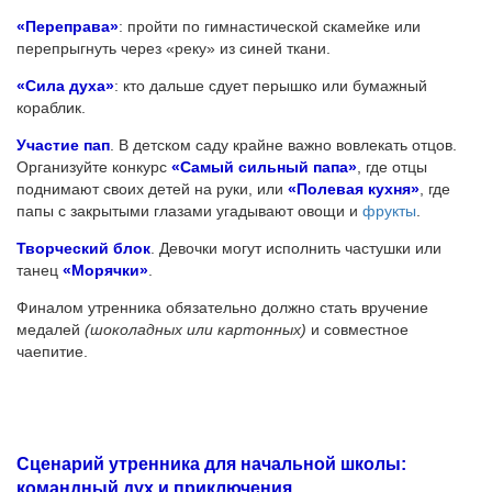
«Переправа»
: пройти по гимнастической скамейке или
перепрыгнуть через «реку» из синей ткани.
«Сила духа»
: кто дальше сдует перышко или бумажный
кораблик.
Участие пап
. В детском саду крайне важно вовлекать отцов.
Организуйте конкурс
«Самый сильный папа»
, где отцы
поднимают своих детей на руки, или
«Полевая кухня»
, где
папы с закрытыми глазами угадывают овощи и
фрукты
.
Творческий блок
. Девочки могут исполнить частушки или
танец
«Морячки»
.
Финалом утренника обязательно должно стать вручение
медалей
(шоколадных или картонных)
и совместное
чаепитие.
Сценарий утренника для начальной школы:
командный дух и приключения