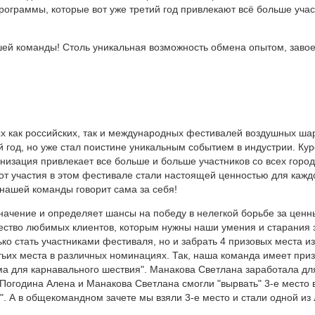
рограммы, которые вот уже третий год привлекают всё больше учас
ашей команды! Столь уникальная возможность обмена опытом, заво
х как российских, так и международных фестивалей воздушных ша
-й год, но уже стал поистине уникальным событием в индустрии. Ку
низация привлекает все больше и больше участников со всех горо
от участия в этом фестивале стали настоящей ценностью для кажд
нашей команды говорит сама за себя!
значение и определяет шансы на победу в нелегкой борьбе за ценн
ество любимых клиентов, которым нужны наши умения и старания 
ко стать участниками фестиваля, но и забрать 4 призовых места из
ьих места в различных номинациях. Так, наша команда имеет приз
а для карнавального шествия". Манакова Светлана заработала дл
Погодина Алена и Манакова Светлана смогли "вырвать" 3-е место 
. А в общекомандном зачете мы взяли 3-е место и стали одной из