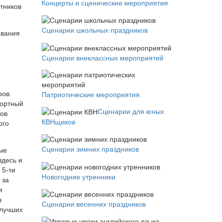
Концерты и сценические мероприятия
тников
Сценарии школьных праздников
евания
Сценарии внеклассных мероприятий
ров.
Патриотические мероприятия
рортный
Сценарии для юных
дов
КВНщиков
ого
Сценарии зимних праздников
ые
здесь и
 5-ти
Новогодние утренники
 за
я
в
Сценарии весенних праздников
 лучших