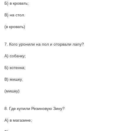
Б) в кровать;
В) на стол.
(в кровать)
7. Кого уронили на пол и оторвали лапу?
А) собачку;
Б) котенка;
В) мишку.
(мишку)
8. Где купили Резиновую Зину?
А) в магазине;