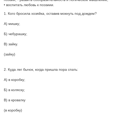
• воспитать любовь к поэзиии.
1. Кого бросила хозяйка, оставив мокнуть под дождем?
А) мишку;
Б) чебурашку;
В) зайку.
(зайку)
2. Куда лег бычок, когда пришла пора спать:
А) в коробку;
Б) в коляску;
В) в кроватку
(в коробку)