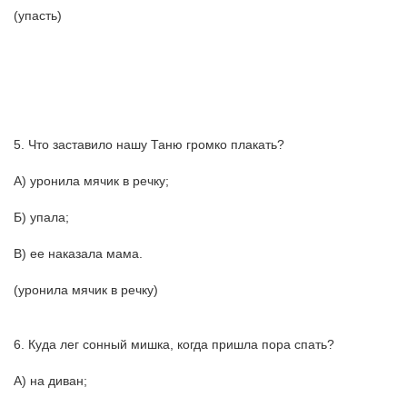
(упасть)
5. Что заставило нашу Таню громко плакать?
А) уронила мячик в речку;
Б) упала;
В) ее наказала мама.
(уронила мячик в речку)
6. Куда лег сонный мишка, когда пришла пора спать?
А) на диван;