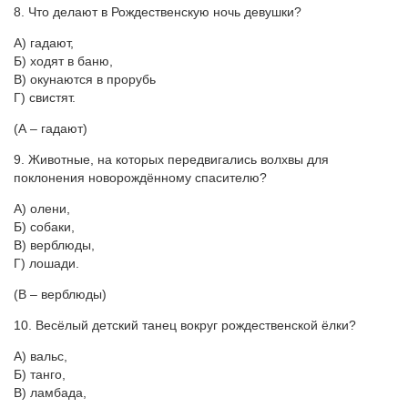
8. Что делают в Рождественскую ночь девушки?
А) гадают,
Б) ходят в баню,
В) окунаются в прорубь
Г) свистят.
(А – гадают)
9. Животные, на которых передвигались волхвы для
поклонения новорождённому спасителю?
А) олени,
Б) собаки,
В) верблюды,
Г) лошади.
(В – верблюды)
10. Весёлый детский танец вокруг рождественской ёлки?
А) вальс,
Б) танго,
В) ламбада,