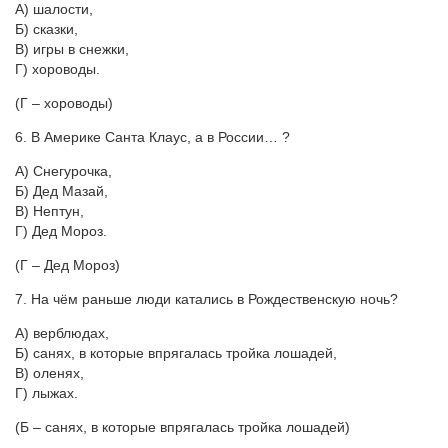
А) шалости,
Б) сказки,
В) игры в снежки,
Г) хороводы.
(Г – хороводы)
6. В Америке Санта Клаус, а в России… ?
А) Снегурочка,
Б) Дед Мазай,
В) Нептун,
Г) Дед Мороз.
(Г – Дед Мороз)
7. На чём раньше люди катались в Рождественскую ночь?
А) верблюдах,
Б) санях, в которые впрягалась тройка лошадей,
В) оленях,
Г) лыжах.
(Б – санях, в которые впрягалась тройка лошадей)