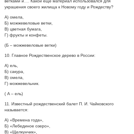
ветками и…. Какой ещё материал использовался для
украшения своего жилища к Новому году и Рождеству?
А) омела,
Б) можжевеловые ветки,
В) цветная бумага,
Г) фрукты и конфеты.
(Б – можжевеловые ветки)
10. Главное Рождественское дерево в России:
А) ель,
Б) сакура,
В) омела,
Г) можжевельник.
( А – ель)
11. Известный рождественский балет П. И. Чайковского
называется:
А) «Времена года»,
Б) «Лебединое озеро»,
В) «Щелкунчик»,