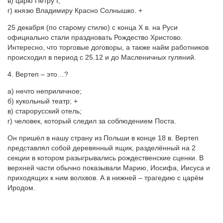
в) царю Петру I;
г) князю Владимиру Красно Солнышко. +
25 декабря (по старому стилю) с конца X в. на Руси
официально стали праздновать Рождество Христово.
Интересно, что торговые договоры, а также найм работников
происходил в период с 25.12 и до Масленичных гуляний.
4. Вертеп – это…?
а) нечто неприличное;
б) кукольный театр; +
в) старорусский отель;
г) человек, который следил за соблюдением Поста.
Он пришёл в нашу страну из Польши в конце 18 в. Вертеп
представлял собой деревянный ящик, разделённый на 2
секции в котором разыгрывались рождественские сценки. В
верхней части обычно показывали Марию, Иосифа, Иисуса и
приходящих к ним волхвов. А в нижней – трагедию с царём
Иродом.