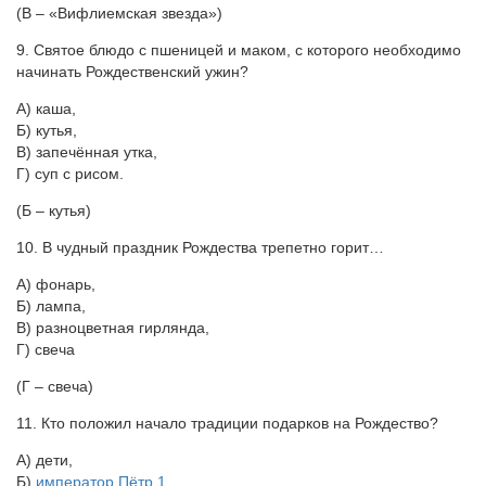
(В – «Вифлиемская звезда»)
9. Святое блюдо с пшеницей и маком, с которого необходимо
начинать Рождественский ужин?
А) каша,
Б) кутья,
В) запечённая утка,
Г) суп с рисом.
(Б – кутья)
10. В чудный праздник Рождества трепетно горит…
А) фонарь,
Б) лампа,
В) разноцветная гирлянда,
Г) свеча
(Г – свеча)
11. Кто положил начало традиции подарков на Рождество?
А) дети,
Б)
император Пётр 1
,