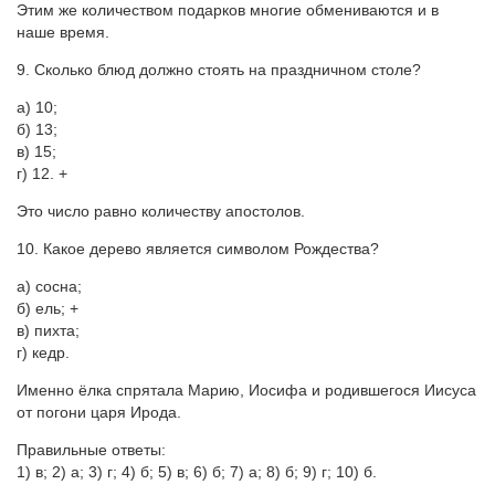
Этим же количеством подарков многие обмениваются и в
наше время.
9. Сколько блюд должно стоять на праздничном столе?
а) 10;
б) 13;
в) 15;
г) 12. +
Это число равно количеству апостолов.
10. Какое дерево является символом Рождества?
а) сосна;
б) ель; +
в) пихта;
г) кедр.
Именно ёлка спрятала Марию, Иосифа и родившегося Иисуса
от погони царя Ирода.
Правильные ответы:
1) в; 2) а; 3) г; 4) б; 5) в; 6) б; 7) а; 8) б; 9) г; 10) б.