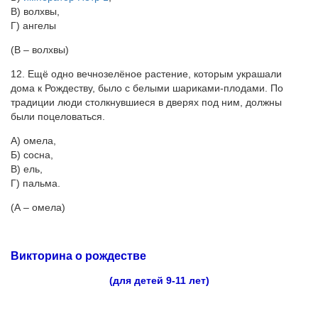
В) волхвы,
Г) ангелы
(В – волхвы)
12. Ещё одно вечнозелёное растение, которым украшали
дома к Рождеству, было с белыми шариками-плодами. По
традиции люди столкнувшиеся в дверях под ним, должны
были поцеловаться.
А) омела,
Б) сосна,
В) ель,
Г) пальма.
(А – омела)
Викторина о рождестве
(для детей 9-11 лет)