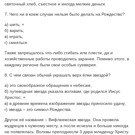
святочный хлеб, съестное и иногда мелкие деньги.
7. Чего ни в коем случае нельзя было делать на Рождество?
а) шить; +
б) варить;
в) играть;
г) смеяться.
Также запрещалось что-либо сгибать или плести, да и
хозяйственные работы проводились заранее. Помимо этого, в
каждому регионе были свои особые суеверия.
8. С чем связан обычай украшать верх ёлки звездой?
а) это своеобразное обращение к небесам;
б) путеводная звезда указала волхвам, где родился Иисус
Христос; +
в) в древние времена изображение звезды приносило удачу;
г) звезда – это символ Рождества.
Другое её название – Вифлеемская звезда. Она провела
мудрецов к нужному месту, а после исчезла и больше никогда
не появлялась. Волхвы преподнесли 3 дара младенцу Христу.