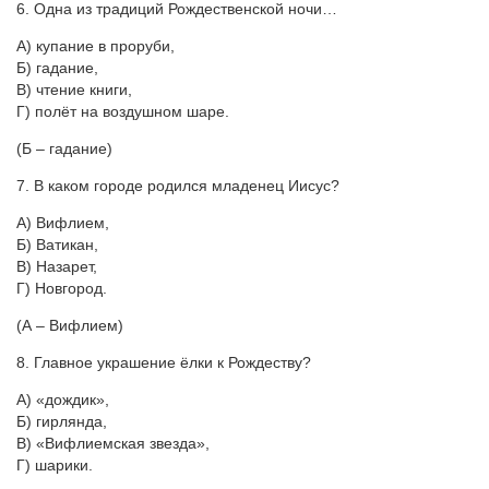
6. Одна из традиций Рождественской ночи…
А) купание в проруби,
Б) гадание,
В) чтение книги,
Г) полёт на воздушном шаре.
(Б – гадание)
7. В каком городе родился младенец Иисус?
А) Вифлием,
Б) Ватикан,
В) Назарет,
Г) Новгород.
(А – Вифлием)
8. Главное украшение ёлки к Рождеству?
А) «дождик»,
Б) гирлянда,
В) «Вифлиемская звезда»,
Г) шарики.