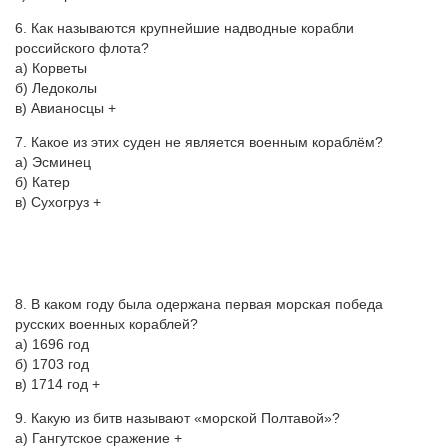
6. Как называются крупнейшие надводные корабли
российского флота?
а) Корветы
б) Ледоколы
в) Авианосцы +
7. Какое из этих суден не является военным кораблём?
а) Эсминец
б) Катер
в) Сухогруз +
8. В каком году была одержана первая морская победа
русских военных кораблей?
а) 1696 год
б) 1703 год
в) 1714 год +
9. Какую из битв называют «морской Полтавой»?
а) Гангутское сражение +