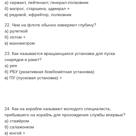
а) сержант, лейтенант, генерал-полковник
б) матрос, старшина, адмирал +
в) рядовой, ефрейтор, полковник
22. Чем на флоте обычно измеряют глубину?
а) рулеткой
б) лотом +
в) манометром
23. Как называется вращающаяся установка для пуска
снарядов и ракет?
а) рея
б) РБУ (реактивная бомбомётная установка)
в) ПУ (пусковая установка) +
24. Как на корабле называют молодого специалиста,
прибывшего на корабль для прохождения службы впервые?
а) стажёром
б) салажонком
в) юнгой +