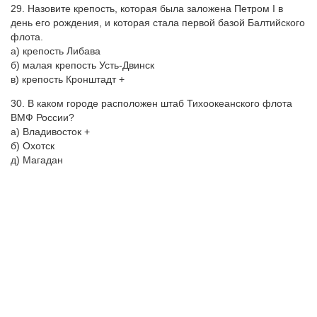
29. Назовите крепость, которая была заложена Петром I в
день его рождения, и которая стала первой базой Балтийского
флота.
а) крепость Либава
б) малая крепость Усть-Двинск
в) крепость Кронштадт +
30. В каком городе расположен штаб Тихоокеанского флота
ВМФ России?
а) Владивосток +
б) Охотск
д) Магадан