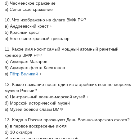
б) Чесменское сражение
в) Синопское сражение
10. Что изображено на флаге ВМФ РФ?
а) Андреевский крест +
б) Красный крест
в) Бело-сине-красный триколор
11. Какое имя носит самый мощный атомный ракетный
крейсер ВМФ РФ?
а) Адмирал Макаров
б) Адмирал флота Касатонов
в)
Пётр Великий
+
12. Какое название носит один из старейших военно-морских
музеев России?
а) Центральный военно-морской музей +
б) Морской исторический музей
в) Музей боевой славы ВМФ
13. Когда в России празднуют День Военно-морского флота?
а) в первое воскресенье июля
б) 30 октября
в) в последнее воскресенье июля +