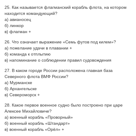
25. Как называется флагманский корабль флота, на котором
находится командующий?
а) авианосец
б) линкор
в) флагман +
26. Что означает выражение «Семь футов под килем»?
а) пожелание удачи в плавании +
б) команда к отплытию
в) напоминание о соблюдении правил судовождения
27. В каком городе России расположена главная база
Северного флота ВМФ России?
а) Мурманске
б) Архангельске
в) Североморск +
28. Какое первое военное судно было построено при царе
Алексее Михайловиче?
а) военный корабль «Проворный»
б) военный корабль «Штандарт»
в) военный корабль «Орёл» +