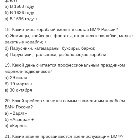
флот?
а) В 1583 году
б) В 1636 году
в) В 1696 году +
18. Какие типы кораблей входят в состав ВМФ России?
а) Эсминцы, крейсеры, фрегаты, сторожевые корабли, малые
ракетные корабли; +
б) Парусники, катамараны, буксиры, баржи;
в) Парусники, тральщики, рыболовецкие корабли.
19. Какой день считается профессиональным праздником
моряков-подводников?
а) 29 июля
б) 19 марта +
в) 30 октября
20. Какой крейсер является самым знаменитым кораблём
ВМФ России?
а) «Варяг»
б) «Аврора» +
в) «Киров»
21. Какие звания присваиваются военнослужащим ВМФ?