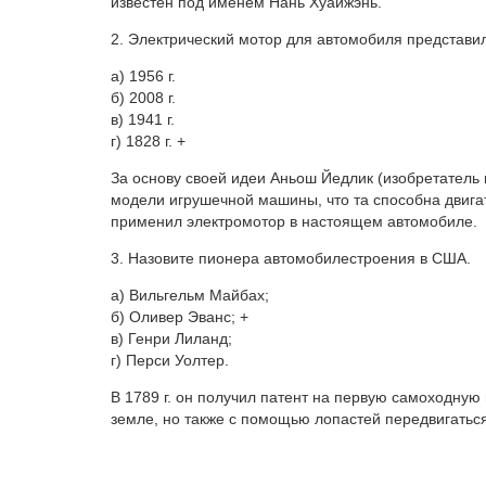
известен под именем Нань Хуайжэнь.
2. Электрический мотор для автомобиля представи
а) 1956 г.
б) 2008 г.
в) 1941 г.
г) 1828 г. +
За основу своей идеи Аньош Йедлик (изобретатель 
модели игрушечной машины, что та способна двигат
применил электромотор в настоящем автомобиле.
3. Назовите пионера автомобилестроения в США.
а) Вильгельм Майбах;
б) Оливер Эванс; +
в) Генри Лиланд;
г) Перси Уолтер.
В 1789 г. он получил патент на первую самоходную
земле, но также с помощью лопастей передвигаться