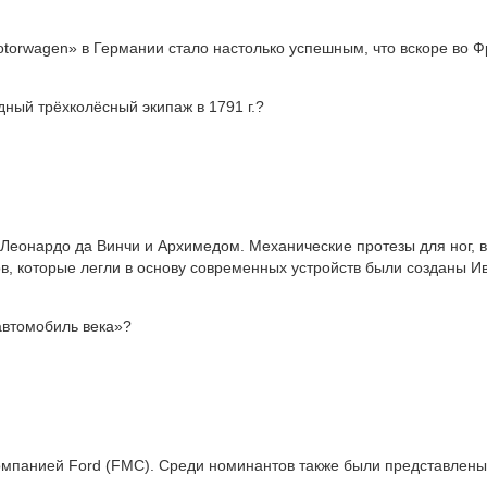
torwagen» в Германии стало настолько успешным, что вскоре во 
дный трёхколёсный экипаж в 1791 г.?
 Леонардо да Винчи и Архимедом. Механические протезы для ног, 
ов, которые легли в основу современных устройств были созданы И
автомобиль века»?
 компанией Ford (FMC). Среди номинантов также были представлен