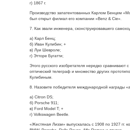
г) 1867 г.
Производство запатентованных Карлом Бенцем «Mo
был открыт филиал его компании «Benz & Cie».
7. Как звали инженера, сконструировавшего самохо
а) Карл Бенц;
б) Иван Кулибин; +
в) Луи Шевроле;
г) Этторе Бугатти;
Этого русского изобретателя нередко сравнивают с
оптический телеграф и множество других прототип
Кулибиным.
8. Назовите победителя международной награды «
а) Citron DS;
б) Porsche 911;
в) Ford Model T; +
г) Volkswagen Beetle.
«Жестяная Лиззи» выпускалась с 1908 по 1927 гг.