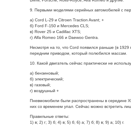
BMW, Porsche, Rolls-Royce, Alfa Romeo и другие.
9. Первыми моделями серийных автомобилей с пе
а) Cord L-29 и Citroen Traction Avant; +
б) Ford F-150 и Mercedes CLS;
в) Rover 25 и Cadillac XTS;
г) Alfa Romeo 166 и Daewoo Gentra.
Несмотря на то, что Cord появился раньше (в 1929 
передним приводом, который полюбился массам.
10. Какой двигатель сейчас практически не исполь
а) бензиновый;
б) электрический;
в) газовый;
г) воздушный +
Пневмомобили были распространены в середине XIX
них со временем упал. Сейчас можно встретить ли
Правильные ответы:
1) в; 2) г; 3) б; 4) в; 5) б; 6) а; 7) б; 8) в; 9) а; 10) г.