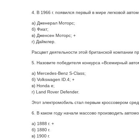
4. В 1966 г. появился первый в мире легковой авт
а) Дженерал Моторс;
б) Фиат;
в) Дженсен Моторс; +
г) Даймлер.
Расцвет деятельности этой британской компании пр
5. Назовите победителя конкурса «Всемирный авто
а) Mercedes-Benz S-Class;
б) Volkswagen ID.4; +
в) Honda e;
г) Land Rover Defender.
Этот электромобиль стал первым кроссовером сред
6. В каком году начали массово производить автом
а) 1888 г. +
б) 1880 г.
в) 1900 г.