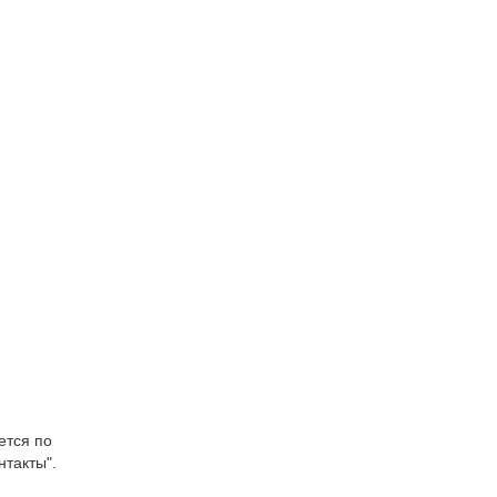
ется по
нтакты".