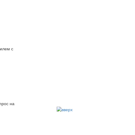
билем с
прос на