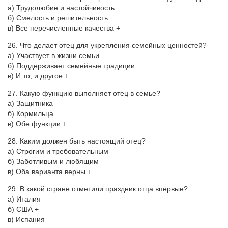
а) Трудолюбие и настойчивость
б) Смелость и решительность
в) Все перечисленные качества +
26. Что делает отец для укрепления семейных ценностей?
а) Участвует в жизни семьи
б) Поддерживает семейные традиции
в) И то, и другое +
27. Какую функцию выполняет отец в семье?
а) Защитника
б) Кормильца
в) Обе функции +
28. Каким должен быть настоящий отец?
а) Строгим и требовательным
б) Заботливым и любящим
в) Оба варианта верны +
29. В какой стране отметили праздник отца впервые?
а) Италия
б) США +
в) Испания