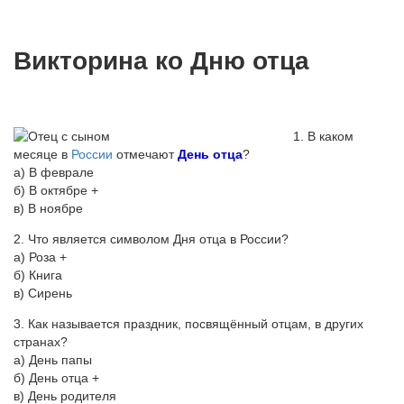
Викторина ко Дню отца
1. В каком
месяце в
России
отмечают
День отца
?
а) В феврале
б) В октябре +
в) В ноябре
2. Что является символом Дня отца в России?
а) Роза +
б) Книга
в) Сирень
3. Как называется праздник, посвящённый отцам, в других
странах?
а) День папы
б) День отца +
в) День родителя