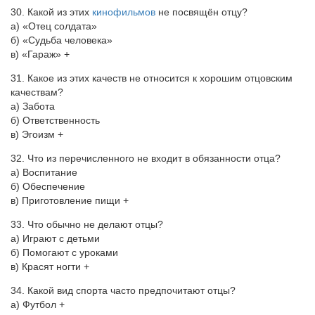
30. Какой из этих
кинофильмов
не посвящён отцу?
а) «Отец солдата»
б) «Судьба человека»
в) «Гараж» +
31. Какое из этих качеств не относится к хорошим отцовским
качествам?
а) Забота
б) Ответственность
в) Эгоизм +
32. Что из перечисленного не входит в обязанности отца?
а) Воспитание
б) Обеспечение
в) Приготовление пищи +
33. Что обычно не делают отцы?
а) Играют с детьми
б) Помогают с уроками
в) Красят ногти +
34. Какой вид спорта часто предпочитают отцы?
а) Футбол +