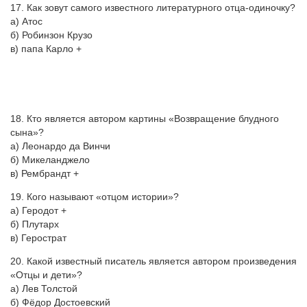
17. Как зовут самого известного литературного отца-одиночку?
а) Атос
б) Робинзон Крузо
в) папа Карло +
18. Кто является автором картины «Возвращение блудного
сына»?
а) Леонардо да Винчи
б) Микеланджело
в) Рембрандт +
19. Кого называют «отцом истории»?
а) Геродот +
б) Плутарх
в) Герострат
20. Какой известный писатель является автором произведения
«Отцы и дети»?
а) Лев Толстой
б) Фёдор Достоевский