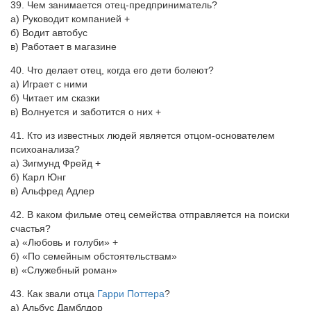
39. Чем занимается отец-предприниматель?
а) Руководит компанией +
б) Водит автобус
в) Работает в магазине
40. Что делает отец, когда его дети болеют?
а) Играет с ними
б) Читает им сказки
в) Волнуется и заботится о них +
41. Кто из известных людей является отцом-основателем
психоанализа?
а) Зигмунд Фрейд +
б) Карл Юнг
в) Альфред Адлер
42. В каком фильме отец семейства отправляется на поиски
счастья?
а) «Любовь и голуби» +
б) «По семейным обстоятельствам»
в) «Служебный роман»
43. Как звали отца
Гарри Поттера
?
а) Альбус Дамблдор