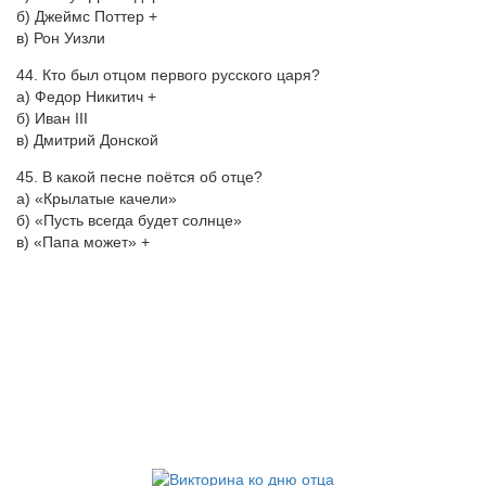
б) Джеймс Поттер +
в) Рон Уизли
44. Кто был отцом первого русского царя?
а) Федор Никитич +
б) Иван III
в) Дмитрий Донской
45. В какой песне поётся об отце?
а) «Крылатые качели»
б) «Пусть всегда будет солнце»
в) «Папа может» +