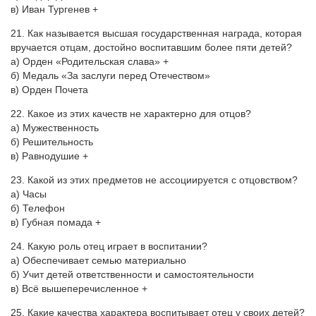
в) Иван Тургенев +
21. Как называется высшая государственная награда, которая
вручается отцам, достойно воспитавшим более пяти детей?
а) Орден «Родительская слава» +
б) Медаль «За заслуги перед Отечеством»
в) Орден Почета
22. Какое из этих качеств не характерно для отцов?
а) Мужественность
б) Решительность
в) Равнодушие +
23. Какой из этих предметов не ассоциируется с отцовством?
а) Часы
б) Телефон
в) Губная помада +
24. Какую роль отец играет в воспитании?
а) Обеспечивает семью материально
б) Учит детей ответственности и самостоятельности
в) Всё вышеперечисленное +
25. Какие качества характера воспитывает отец у своих детей?