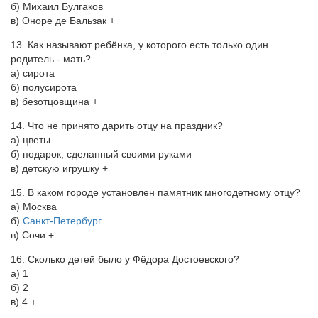
б) Михаил Булгаков
в) Оноре де Бальзак +
13. Как называют ребёнка, у которого есть только один
родитель - мать?
а) сирота
б) полусирота
в) безотцовщина +
14. Что не принято дарить отцу на праздник?
а) цветы
б) подарок, сделанный своими руками
в) детскую игрушку +
15. В каком городе установлен памятник многодетному отцу?
а) Москва
б)
Санкт-Петербург
в) Сочи +
16. Сколько детей было у Фёдора Достоевского?
а) 1
б) 2
в) 4 +