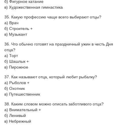
б) Фигурное катание
в) Художественная гимнастика
35. Какую профессию чаще всего выбирают отцы?
а) Врач
б) Строитель +
в) Музыкант
36. Что обычно готовят на праздничный ужин в честь Дня
отца?
а) Торт
б) Шашлык +
в) Пирожное
37. Как называют отца, который любит рыбалку?
а) Рыболов +
б) Охотник
в) Путешественник
38. Каким словом можно описать заботливого отца?
а) Внимательный +
б) Ленивый
в) Небрежный