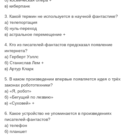
б) космическая опера +
в) киберпанк
3. Какой термин не используется в научной фантастике?
а) телепортация
б) нуль-переход
в) астральное перемещение +
4. Кто из писателей-фантастов предсказал появление
интернета?
а) Герберт Уэллс
б) Станислав Лем +
в) Артур Кларк
5. В каком произведении впервые появляется идея о трёх
законах робототехники?
а) «Я, робот»
б) «Бегущий по лезвию»
в) «Суховей» +
6. Какое устройство не упоминается в произведениях
писателей-фантастов?
а) телефон
б) планшет