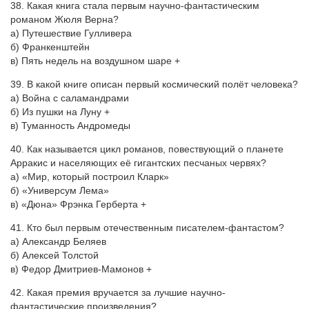
38. Какая книга стала первым научно-фантастическим
романом Жюля Верна?
а) Путешествие Гулливера
б) Франкенштейн
в) Пять недель на воздушном шаре +
39. В какой книге описан первый космический полёт человека?
а) Война с саламандрами
б) Из пушки на Луну +
в) Туманность Андромеды
40. Как называется цикл романов, повествующий о планете
Арракис и населяющих её гигантских песчаных червях?
а) «Мир, который построил Кларк»
б) «Универсум Лема»
в) «Дюна» Фрэнка Герберта +
41. Кто был первым отечественным писателем-фантастом?
а) Александр Беляев
б) Алексей Толстой
в) Федор Дмитриев-Мамонов +
42. Какая премия вручается за лучшие научно-
фантастические произведения?