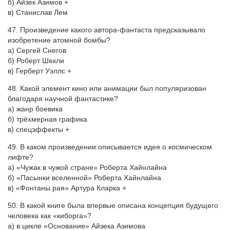
б) Айзек Азимов +
в) Станислав Лем
47. Произведение какого автора-фантаста предсказывало
изобретение атомной бомбы?
а) Сергей Снегов
б) Роберт Шекли
в) Герберт Уэллс +
48. Какой элемент кино или анимации был популяризован
благодаря научной фантастике?
а) жанр боевика
б) трёхмерная графика
в) спецэффекты +
49. В каком произведении описывается идея о космическом
лифте?
а) «Чужак в чужой стране» Роберта Хайнлайна
б) «Пасынки вселенной» Роберта Хайнлайна
в) «Фонтаны рая» Артура Кларка +
50. В какой книге была впервые описана концепция будущего
человека как «киборга»?
а) в цикле «Основание» Айзека Азимова