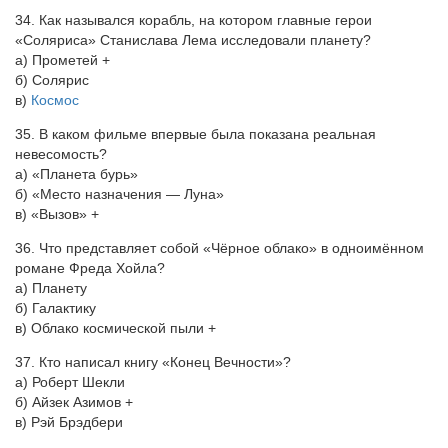
34. Как назывался корабль, на котором главные герои
«Соляриса» Станислава Лема исследовали планету?
а) Прометей +
б) Солярис
в)
Космос
35. В каком фильме впервые была показана реальная
невесомость?
а) «Планета бурь»
б) «Место назначения — Луна»
в) «Вызов» +
36. Что представляет собой «Чёрное облако» в одноимённом
романе Фреда Хойла?
а) Планету
б) Галактику
в) Облако космической пыли +
37. Кто написал книгу «Конец Вечности»?
а) Роберт Шекли
б) Айзек Азимов +
в) Рэй Брэдбери