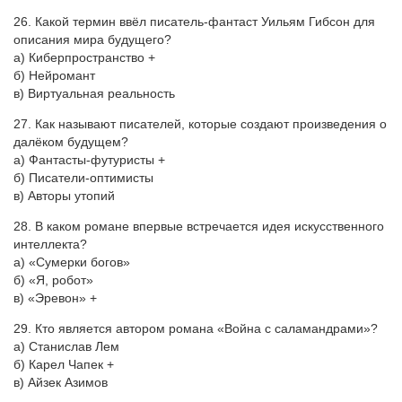
26. Какой термин ввёл писатель-фантаст Уильям Гибсон для
описания мира будущего?
а) Киберпространство +
б) Нейромант
в) Виртуальная реальность
27. Как называют писателей, которые создают произведения о
далёком будущем?
а) Фантасты-футуристы +
б) Писатели-оптимисты
в) Авторы утопий
28. В каком романе впервые встречается идея искусственного
интеллекта?
а) «Сумерки богов»
б) «Я, робот»
в) «Эревон» +
29. Кто является автором романа «Война с саламандрами»?
а) Станислав Лем
б) Карел Чапек +
в) Айзек Азимов