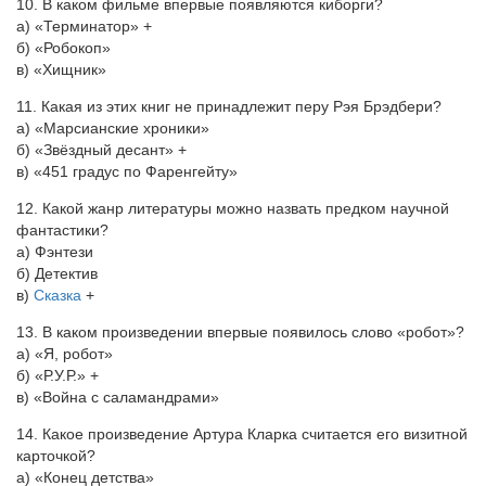
10. В каком фильме впервые появляются киборги?
а) «Терминатор» +
б) «Робокоп»
в) «Хищник»
11. Какая из этих книг не принадлежит перу Рэя Брэдбери?
а) «Марсианские хроники»
б) «Звёздный десант» +
в) «451 градус по Фаренгейту»
12. Какой жанр литературы можно назвать предком научной
фантастики?
а) Фэнтези
б) Детектив
в)
Сказка
+
13. В каком произведении впервые появилось слово «робот»?
а) «Я, робот»
б) «Р.У.Р.» +
в) «Война с саламандрами»
14. Какое произведение Артура Кларка считается его визитной
карточкой?
а) «Конец детства»