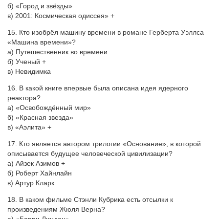
б) «Город и звёзды»
в) 2001: Космическая одиссея» +
15. Кто изобрёл машину времени в романе Герберта Уэллса
«Машина времени»?
а) Путешественник во времени
б) Ученый +
в) Невидимка
16. В какой книге впервые была описана идея ядерного
реактора?
а) «Освобождённый мир»
б) «Красная звезда»
в) «Аэлита» +
17. Кто является автором трилогии «Основание», в которой
описывается будущее человеческой цивилизации?
а) Айзек Азимов +
б) Роберт Хайнлайн
в) Артур Кларк
18. В каком фильме Стэнли Кубрика есть отсылки к
произведениям Жюля Верна?