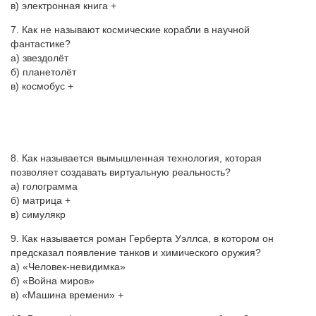
в) электронная книга +
7. Как не называют космические корабли в научной
фантастике?
а) звездолёт
б) планетолёт
в) космобус +
8. Как называется вымышленная технология, которая
позволяет создавать виртуальную реальность?
а) голограмма
б) матрица +
в) симулякр
9. Как называется роман Герберта Уэллса, в котором он
предсказал появление танков и химического оружия?
а) «Человек-невидимка»
б) «Война миров»
в) «Машина времени» +