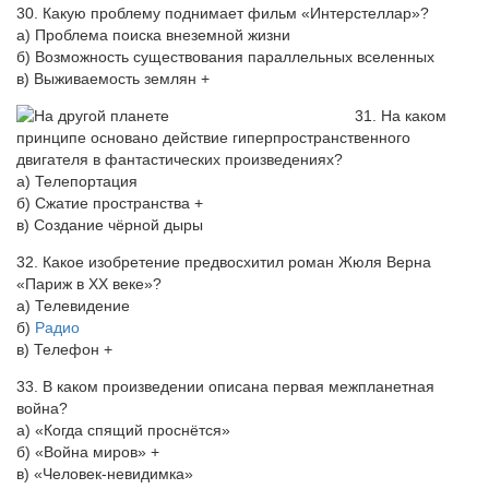
30. Какую проблему поднимает фильм «Интерстеллар»?
а) Проблема поиска внеземной жизни
б) Возможность существования параллельных вселенных
в) Выживаемость землян +
31. На каком
принципе основано действие гиперпространственного
двигателя в фантастических произведениях?
а) Телепортация
б) Сжатие пространства +
в) Создание чёрной дыры
32. Какое изобретение предвосхитил роман Жюля Верна
«Париж в XX веке»?
а) Телевидение
б)
Радио
в) Телефон +
33. В каком произведении описана первая межпланетная
война?
а) «Когда спящий проснётся»
б) «Война миров» +
в) «Человек-невидимка»