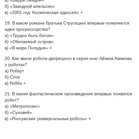
а) «Барри Линдон»
б) «Заводной апельсин»
в) «2001 год: Космическая одиссея» +
19. В каком романе братьев Стругацких впервые появляется
идея прогрессорства?
а) «Трудно быть богом»
б) «Обитаемый остров»
в) «В мире Полудня» +
20. Как звали робота-дворецкого в серии книг Айзека Азимова
о роботах?
а) Робаут
б) Спок
в) Робби +
21. В каком фантастическом произведении впервые появился
робот?
а) «Метрополис»
б) «Суховей»
в) «Россумские универсальные роботы» +