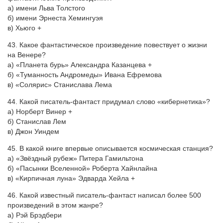
а) имени Льва Толстого
б) имени Эрнеста Хемингуэя
в) Хьюго +
43. Какое фантастическое произведение повествует о жизни
на Венере?
а) «Планета бурь» Александра Казанцева +
б) «Туманность Андромеды» Ивана Ефремова
в) «Солярис» Станислава Лема
44. Какой писатель-фантаст придумал слово «кибернетика»?
а) Норберт Винер +
б) Станислав Лем
в) Джон Уиндем
45. В какой книге впервые описывается космическая станция?
а) «Звёздный рубеж» Питера Гамильтона
б) «Пасынки Вселенной» Роберта Хайнлайна
в) «Кирпичная луна» Эдварда Хейла +
46. Какой известный писатель-фантаст написал более 500
произведений в этом жанре?
а) Рэй Брэдбери