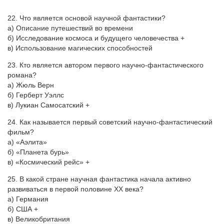
22. Что является основой научной фантастики?
а) Описание путешествий во времени
б) Исследование космоса и будущего человечества +
в) Использование магических способностей
23. Кто является автором первого научно-фантастического
романа?
а) Жюль Верн
б) Герберт Уэллс
в) Лукиан Самосатский +
24. Как называется первый советский научно-фантастический
фильм?
а) «Аэлита»
б) «Планета бурь»
в) «Космический рейс» +
25. В какой стране научная фантастика начала активно
развиваться в первой половине XX века?
а) Германия
б) США +
в) Великобритания