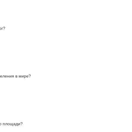
рг?
селения в мире?
по площади?