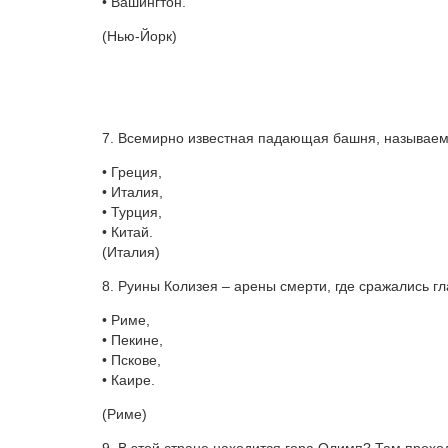
• Вашингтон.
(Нью-Йорк)
7. Всемирно известная падающая башня, называема
• Греция,
• Италия,
• Турция,
• Китай.
(Италия)
8. Руины Колизея – арены смерти, где сражались г
• Риме,
• Пекине,
• Пскове,
• Каире.
(Риме)