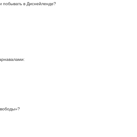
и побывать в Диснейленде?
карнавалами:
 Свободы»?