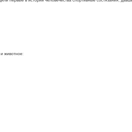
дили первые в истории человечества спортивные состязания, давш
и животное: