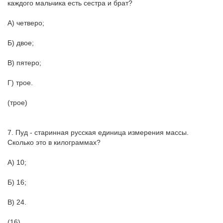
каждого мальчика есть сестра и брат?
А) четверо;
Б) двое;
В) пятеро;
Г) трое.
(трое)
7. Пуд - старинная русская единица измерения массы.
Сколько это в килограммах?
А) 10;
Б) 16;
В) 24.
(16)