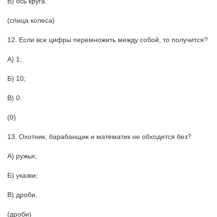
В) ось круга.
(спица колеса)
12. Если все цифры перемножить между собой, то получится?
А) 1;
Б) 10;
В) 0.
(0)
13. Охотник, барабанщик и математик не обходится без?
А) ружья;
Б) указки;
В) дроби.
(дроби)