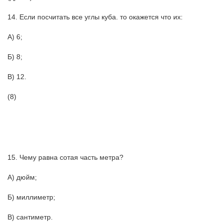
14. Если посчитать все углы куба. то окажется что их:
А) 6;
Б) 8;
В) 12.
(8)
15. Чему равна сотая часть метра?
А) дюйм;
Б) миллиметр;
В) сантиметр.