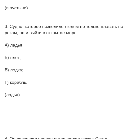
(в пустыне)
3. Судно, которое позволило людям не только плавать по
рекам, но и выйти в открытое море:
А) ладья;
Б) плот;
В) лодка;
Г) корабль.
(ладья)
4. Он совершил первое путешествие вокруг Света: