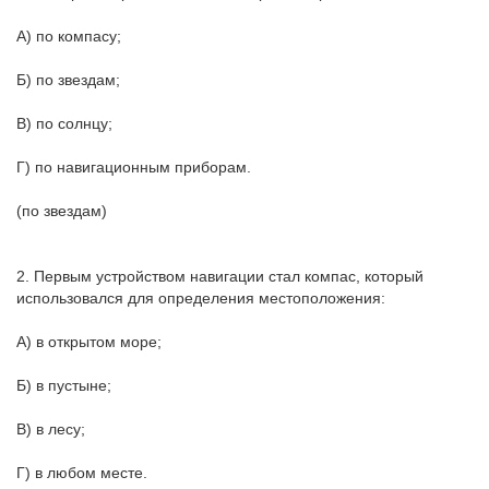
А) по компасу;
Б) по звездам;
В) по солнцу;
Г) по навигационным приборам.
(по звездам)
2. Первым устройством навигации стал компас, который
использовался для определения местоположения:
А) в открытом море;
Б) в пустыне;
В) в лесу;
Г) в любом месте.