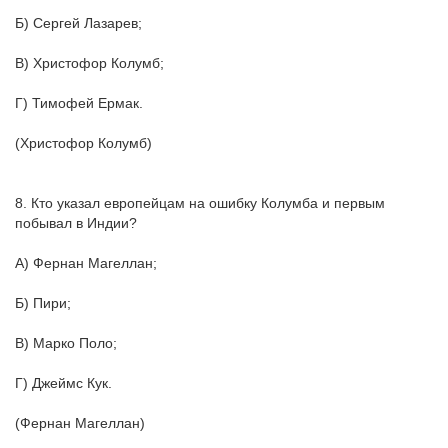
Б) Сергей Лазарев;
В) Христофор Колумб;
Г) Тимофей Ермак.
(Христофор Колумб)
8. Кто указал европейцам на ошибку Колумба и первым
побывал в Индии?
А) Фернан Магеллан;
Б) Пири;
В) Марко Поло;
Г) Джеймс Кук.
(Фернан Магеллан)