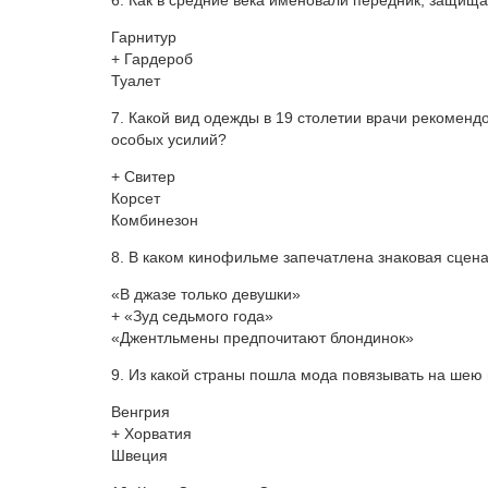
6. Как в средние века именовали передник, защищ
Гарнитур
+ Гардероб
Туалет
7. Какой вид одежды в 19 столетии врачи рекомен
особых усилий?
+ Свитер
Корсет
Комбинезон
8. В каком кинофильме запечатлена знаковая сце
«В джазе только девушки»
+ «Зуд седьмого года»
«Джентльмены предпочитают блондинок»
9. Из какой страны пошла мода повязывать на шею 
Венгрия
+ Хорватия
Швеция