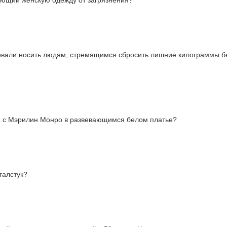
ающий женскую одежду от загрязнения?
довали носить людям, стремящимся сбросить лишние килограммы б
на с Мэрилин Монро в развевающимся белом платье?
галстук?