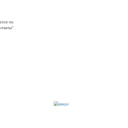
ется по
нтакты".