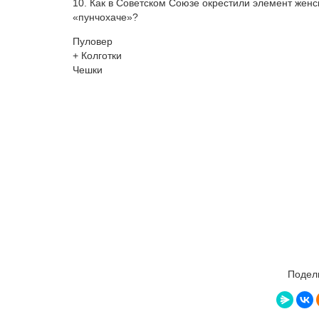
10. Как в Советском Союзе окрестили элемент женс
«пунчохаче»?
Пуловер
+ Колготки
Чешки
Подели