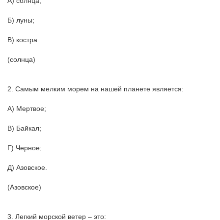
А) солнца;
Б) луны;
В) костра.
(солнца)
2. Самым мелким морем на нашей планете является:
А) Мертвое;
В) Байкал;
Г) Черное;
Д) Азовское.
(Азовское)
3. Легкий морской ветер – это: