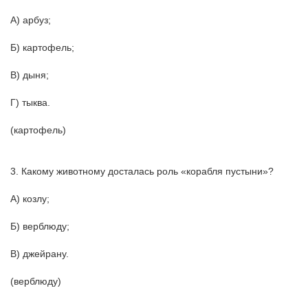
А) арбуз;
Б) картофель;
В) дыня;
Г) тыква.
(картофель)
3. Какому животному досталась роль «корабля пустыни»?
А) козлу;
Б) верблюду;
В) джейрану.
(верблюду)