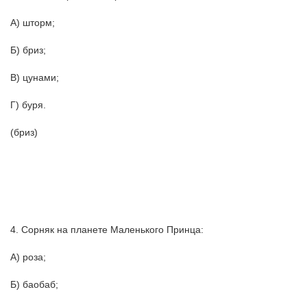
А) шторм;
Б) бриз;
В) цунами;
Г) буря.
(бриз)
4. Сорняк на планете Маленького Принца:
А) роза;
Б) баобаб;