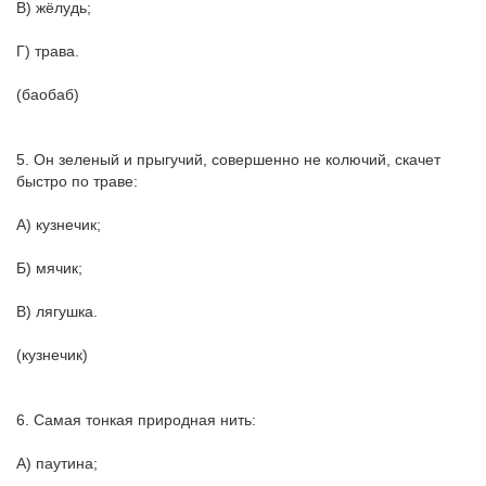
В) жёлудь;
Г) трава.
(баобаб)
5. Он зеленый и прыгучий, совершенно не колючий, скачет
быстро по траве:
А) кузнечик;
Б) мячик;
В) лягушка.
(кузнечик)
6. Самая тонкая природная нить:
А) паутина;