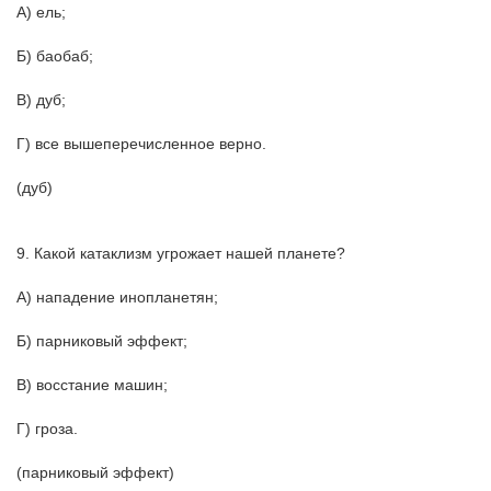
А) ель;
Б) баобаб;
В) дуб;
Г) все вышеперечисленное верно.
(дуб)
9. Какой катаклизм угрожает нашей планете?
А) нападение инопланетян;
Б) парниковый эффект;
В) восстание машин;
Г) гроза.
(парниковый эффект)