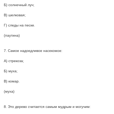
Б) солнечный луч;
В) шелковая;
Г) следы на песке.
(паутина)
7. Самое надоедливое насекомое:
А) стрекоза;
Б) муха;
В) комар.
(муха)
8. Это дерево считается самым мудрым и могучим: