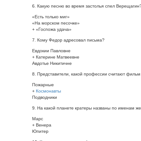
6. Какую песню во время застолья спел Верещагин
«Есть только миг»
«На морском песочке»
+ «Госпожа удача»
7. Кому Федор адресовал письма?
Евдокии Павловне
+ Катерине Матвеевне
Авдотье Никитичне
8. Представители, какой профессии считают филь
Пожарные
+
Космонавты
Подводники
9. На какой планете кратеры названы по именам ж
Марс
+ Венера
Юпитер