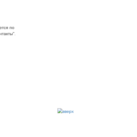
ется по
нтакты".