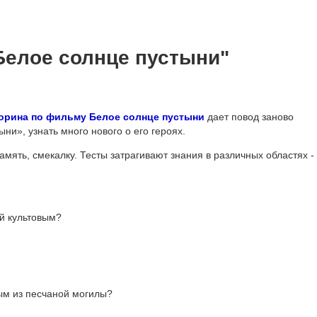
Белое солнце пустыни"
орина по фильму Белое солнце пустыни
дает повод заново
и», узнать много нового о его героях.
мять, смекалку. Тесты затрагивают знания в различных областях -
ий культовым?
вым из песчаной могилы?