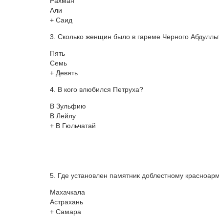
Рахман
Али
+ Саид
3. Сколько женщин было в гареме Черного Абдуллы
Пять
Семь
+ Девять
4. В кого влюбился Петруха?
В Зульфию
В Лейлу
+ В Гюльчатай
5. Где установлен памятник доблестному красноар
Махачкала
Астрахань
+ Самара