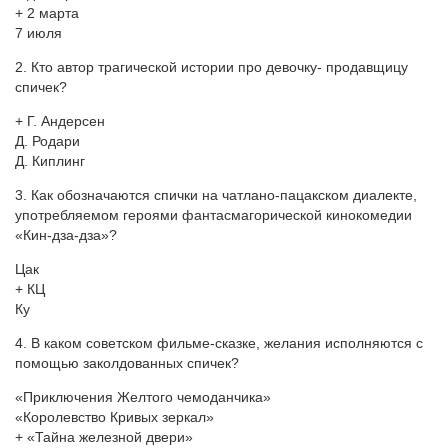
+ 2 марта
7 июля
2. Кто автор трагической истории про девочку- продавщицу
спичек?
+ Г. Андерсен
Д. Родари
Д. Киплинг
3. Как обозначаются спички на чатлано-пацакском диалекте,
употребляемом героями фантасмагорической кинокомедии
«Кин-дза-дза»?
Цак
+ КЦ
Ку
4. В каком советском фильме-сказке, желания исполняются с
помощью заколдованных спичек?
«Приключения Желтого чемоданчика»
«Королевство Кривых зеркал»
+ «Тайна железной двери»