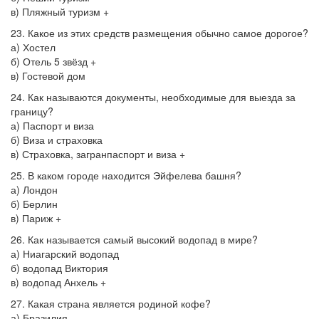
в) Пляжный туризм +
23. Какое из этих средств размещения обычно самое дорогое?
а) Хостел
б) Отель 5 звёзд +
в) Гостевой дом
24. Как называются документы, необходимые для выезда за
границу?
а) Паспорт и виза
б) Виза и страховка
в) Страховка, загранпаспорт и виза +
25. В каком городе находится Эйфелева башня?
а) Лондон
б) Берлин
в) Париж +
26. Как называется самый высокий водопад в мире?
а) Ниагарский водопад
б) водопад Виктория
в) водопад Анхель +
27. Какая страна является родиной кофе?
а) Бразилия