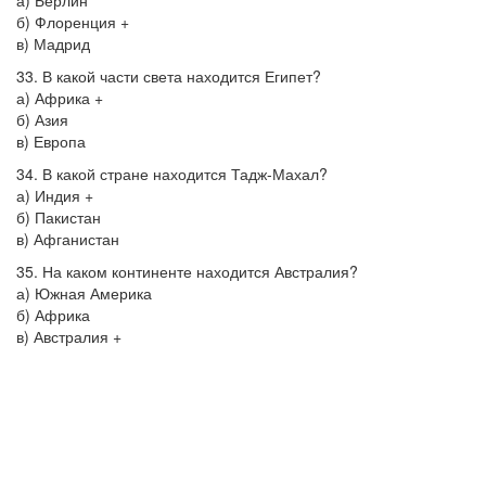
а) Берлин
б) Флоренция +
в) Мадрид
33. В какой части света находится Египет?
а) Африка +
б) Азия
в) Европа
34. В какой стране находится Тадж-Махал?
а) Индия +
б) Пакистан
в) Афганистан
35. На каком континенте находится Австралия?
а) Южная Америка
б) Африка
в) Австралия +