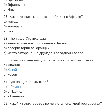
б) Эфиопия +
в) Индия
28. Какое из этих животных не обитает в Африке?
а) жираф
б) кенгуру +
в) лев
29. Что такое Стоунхендж?
а) мегалитическое сооружение в Англии
б) обсерватория во Франции
в) место захоронения друидов в западной Европе
30. В какой стране находится Великая Китайская стена?
а) Япония
б)
Китай
+
в) Корея
31. Где находится Колизей?
а) в
Риме
+
б) в Париже
в) в Венеции
32. Какой из этих городов не является столицей государства?