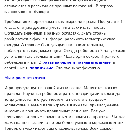
отличаются в развитии от прошлых поколений. В первом
классе уже нет букваря.
Требования к первоклассникам выросли в разы. Поступая в 1
класс, они уже должны уметь читать, считать, писать.
Обладать знаниями в разных областях. Знать страны,
разбираться в фауне и флоре, различать геометрические
фигуры. А главное быть усидчивым, внимательным,
наблюдательным, мыслящим. Откуда ребенок за 7 лет должен
успеть впитать столько знаний? Есть один секрет. Играйте с
ребенком в игры. В
развивающие и познавательные
, в
спокойные и
подвижные
. Это очень эффективно.
Мы играем всю жизнь.
Игра присутствует в вашей жизни всегда. Меняются только
правила. Научился ребенок играть с товарищами в команде,
тогда уживется в студенческом, а потом и в трудовом
коллективе. Научил папа играть в шахматы, привил умение
мыслить и принимать правильные решения. Вот уже
появилось желание применить эти навыки на практике. Читала
мама на ночь сказки, а потом более умные и серьезные книги.
Теперь он уже читает сам с удовольствием. Всей семьей