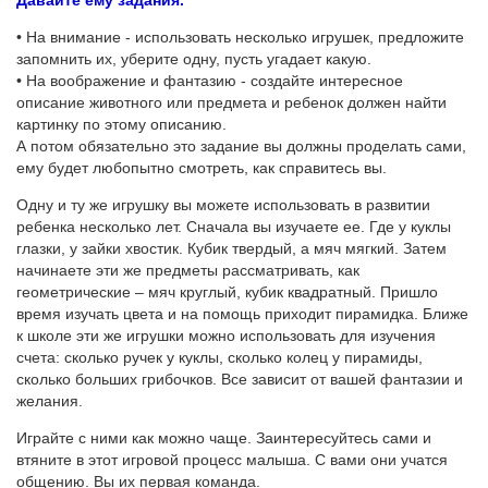
Давайте ему задания.
• На внимание - использовать несколько игрушек, предложите
запомнить их, уберите одну, пусть угадает какую.
• На воображение и фантазию - создайте интересное
описание животного или предмета и ребенок должен найти
картинку по этому описанию.
А потом обязательно это задание вы должны проделать сами,
ему будет любопытно смотреть, как справитесь вы.
Одну и ту же игрушку вы можете использовать в развитии
ребенка несколько лет. Сначала вы изучаете ее. Где у куклы
глазки, у зайки хвостик. Кубик твердый, а мяч мягкий. Затем
начинаете эти же предметы рассматривать, как
геометрические – мяч круглый, кубик квадратный. Пришло
время изучать цвета и на помощь приходит пирамидка. Ближе
к школе эти же игрушки можно использовать для изучения
счета: сколько ручек у куклы, сколько колец у пирамиды,
сколько больших грибочков. Все зависит от вашей фантазии и
желания.
Играйте с ними как можно чаще. Заинтересуйтесь сами и
втяните в этот игровой процесс малыша. С вами они учатся
общению. Вы их первая команда.