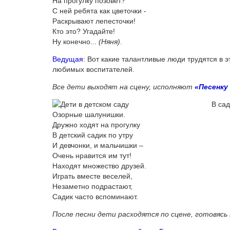
На прогулку позовёт?
С ней ребята как цветочки -
Раскрывают лепесточки!
Кто это? Угадайте!
Ну конечно...
(Няня)
.
Ведущая
: Вот какие талантливые люди трудятся в 
любимых воспитателей.
Все дети выходят на сцену, исполняют
«Песенку
В са
Озорные шалунишки.
Дружно ходят на прогулку
В детский садик по утру
И девчонки, и мальчишки –
Очень нравится им тут!
Находят множество друзей.
Играть вместе веселей,
Незаметно подрастают,
Садик часто вспоминают.
После песни дети расходятся по сцене, готовяс