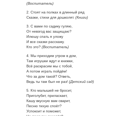
(Воспитатель)
2. Стоят на полках в длинный ряд
Сказки, стихи для дошколят.
(Книги)
3. С вами по садику гуляю,
От невзгод вас защищаю?
Илюшу спать я уложу
И все сказки расскажу.
Кто это?
(Воспитатель)
4. Мы приходим утром в дом,
Там игрушки ждут и книжки,
Всё раскрасим мы с тобой,
А потом играть пойдём!
Что за дом такой? Ответь,
Ведь ты там был не раз!
(Детский сад)
5. Кто малышей не бросит,
Приголубит, приласкает,
Кашу вкусную вам сварит,
Песню тихую споёт?
Успокоит и поможет,