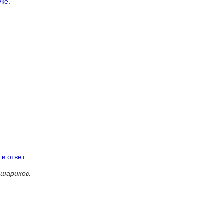
уке.
в ответ.
 шариков.