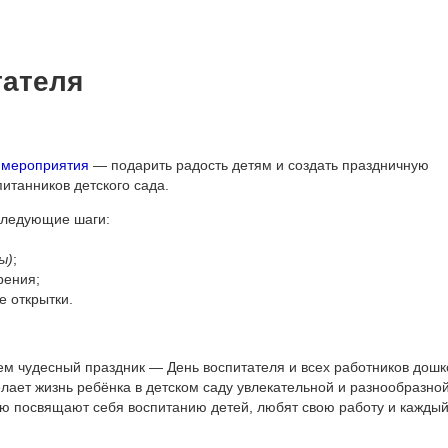
тателя
 мероприятия
— подарить радость детям и создать праздничную
итанников детского сада.
 следующие шаги:
ы)
;
рения;
е открытки.
м чудесный праздник — День воспитателя и всех работников дош
елает жизнь ребёнка в детском саду увлекательной и разнообразной
ью посвящают себя воспитанию детей, любят свою работу и каждый