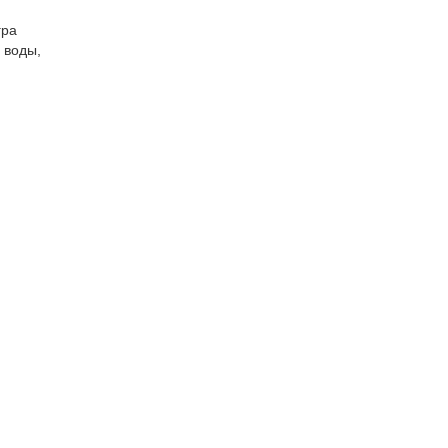
гра
 воды,