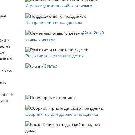
Игровые уроки английского языка
мье
Поздравления с праздником
Семейный
отдых с детьми
они и
астёт!
ся
Развитие и воспитание детей
дачным,
Статьи
 лете.
ожно
акт. Но
 для
Сборник игр для детского праздника