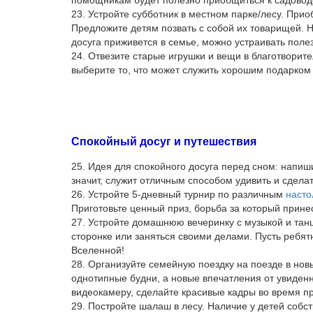
помощникам будет полезно приобщиться к садоводс
23. Устройте субботник в местном парке/лесу. При
Предложите детям позвать с собой их товарищей. Н
досуга приживется в семье, можно устраивать поле
24. Отвезите старые игрушки и вещи в благотвори
выберите то, что может служить хорошим подарко
Спокойный досуг и путешествия
25. Идея для спокойного досуга перед сном: напиш
значит, служит отличным способом удивить и сделат
26. Устройте 5-дневный турнир по различным
насто
Приготовьте ценный приз, борьба за который прине
27. Устройте домашнюю вечеринку с музыкой и танц
сторонке или заняться своими делами. Пусть ребят
Вселенной!
28. Организуйте семейную поездку на поезде в нов
однотипные будни, а новые впечатления от увиденн
видеокамеру, сделайте красивые кадры во время п
29. Постройте шалаш в лесу. Наличие у детей собс