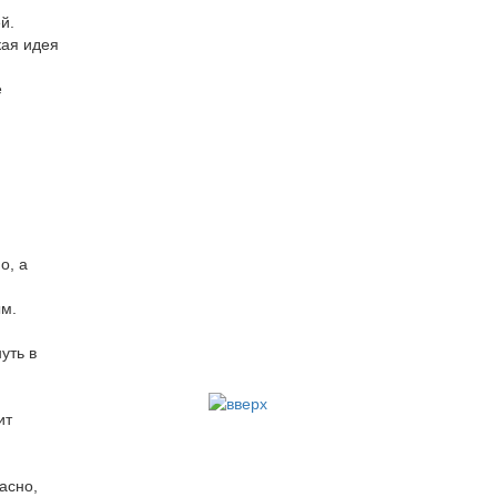
й.
кая идея
е
о, а
ым.
уть в
ит
асно,