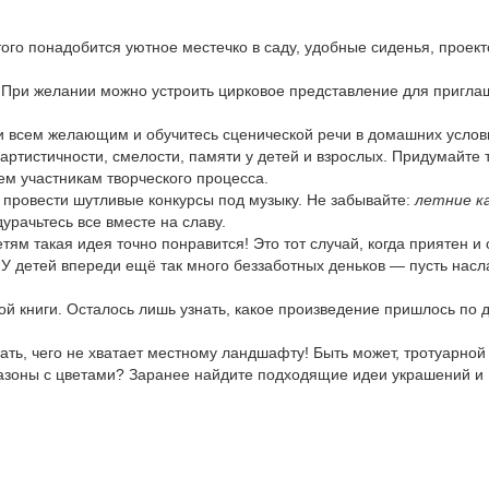
того понадобится уютное местечко в саду, удобные сиденья, проект
. При желании можно устроить цирковое представление для пригл
ли всем желающим и обучитесь сценической речи в домашних услов
артистичности, смелости, памяти у детей и взрослых. Придумайте 
м участникам творческого процесса.
 провести шутливые конкурсы под музыку. Не забывайте:
летние к
рачьтесь все вместе на славу.
тям такая идея точно понравится! Это тот случай, когда приятен и
 У детей впереди ещё так много беззаботных деньков — пусть насл
й книги. Осталось лишь узнать, какое произведение пришлось по 
ать, чего не хватает местному ландшафту! Быть может, тротуарной
вазоны с цветами? Заранее найдите подходящие идеи украшений и