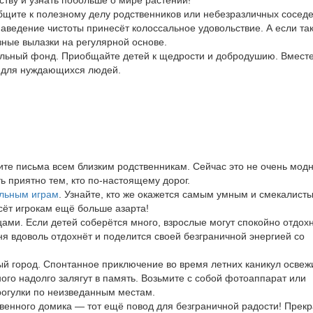
тву и узнать побольше о мире растений!
общите к полезному делу родственников или небезразличных соседе
аведение чистоты принесёт колоссальное удовольствие. А если та
зные вылазки на регулярной основе.
тельный фонд. Приобщайте детей к щедрости и добродушию. Вмест
м для нуждающихся людей.
ите письма всем близким родственникам. Сейчас это не очень модн
ь приятно тем, кто по-настоящему дорог.
льным играм
. Узнайте, кто же окажется самым умным и смекалист
сёт игрокам ещё больше азарта!
ами. Если детей соберётся много, взрослые могут спокойно отдохн
ня вдоволь отдохнёт и поделится своей безграничной энергией со
ый город. Спонтанное приключение во время летних каникул освеж
ого надолго залягут в память. Возьмите с собой фотоаппарат или
рогулки по неизведанным местам.
твенного домика — тот ещё повод для безграничной радости! Прекр