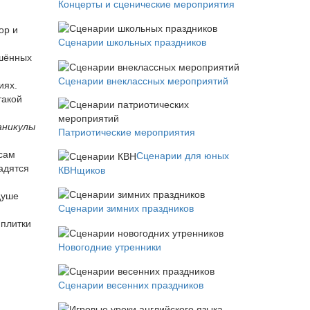
Концерты и сценические мероприятия
ор и
Сценарии школьных праздников
ашённых
Сценарии внеклассных мероприятий
иях.
такой
аникулы
Патриотические мероприятия
 сам
Сценарии для юных
адятся
КВНщиков
душе
Сценарии зимних праздников
 плитки
Новогодние утренники
Сценарии весенних праздников