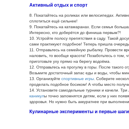
Активный отдых и спорт
8. Покатайтесь на роликах или велосипедах. Акти
сплотиться ещё сильнее!
9. Покатайтесь на катамаранах. Если семья больша
Интересно, кто доберётся до финиша первым?!
10. Устройте полосу препятствия в саду. Такой дос
сами практикуют подобное! Теперь пришла очередь
11. Отправьтесь на семейную рыбалку. Провести вр
наловить, то вообще красота! Позаботьтесь о том, 
приготовьте уху прямо на берегу водоёма.
12. Отправьтесь на прогулку в горы. После такого 
Возьмите достаточный запас еды и воды, чтобы м
13. Организуйте
спортивные игры
. Соберите нескол
проделать подобное босиком! А чтобы место получ
14. Установите самодельные турники и качели. Три
каникул
ы точно запомнятся детям, если у них появ
здоровья. Но нужно быть аккуратнее при выполнен
Кулинарные эксперименты и первые шаги