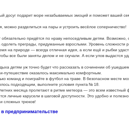
вный досуг подарит море незабываемых эмоций и поможет вашей се
я, можно разделиться на пары и устроить весёлое соперничество!
уг обязательно придётся по нраву непоседливым детям. Возможно, 
 одолеть преграды, придуманные взрослыми. Уровень сложности р
емя на природе — всегда отличная идея, а если ещё и рыбки удаст
чтобы все были заняты делом и не скучали. А если улов выдастся у
отдыха детям уж точно будет что рассказать в сочинении об ушедшем
ини-путешествие оказалось максимально комфортным.
ько команд и поиграйте в футбол на траве. В безопасном месте м
илось подходящим, выполните условия пункта № 18.
 летних месяца пролетают в ритме метеора — это всем известный ф
ятся личные карусели в шаговой доступности. Это удобно и полезно
ии сложных трюков!
 в предпринимательстве