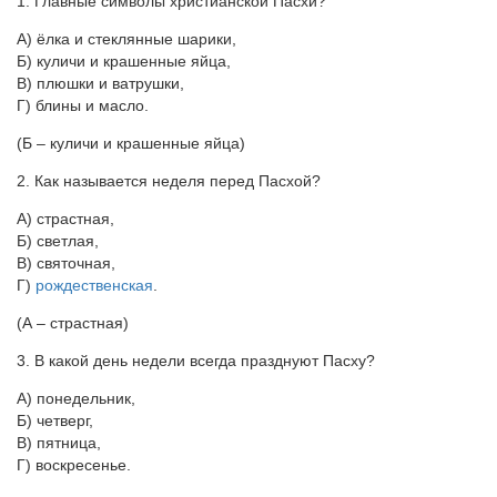
1. Главные символы христианской Пасхи?
А) ёлка и стеклянные шарики,
Б) куличи и крашенные яйца,
В) плюшки и ватрушки,
Г) блины и масло.
(Б – куличи и крашенные яйца)
2. Как называется неделя перед Пасхой?
А) страстная,
Б) светлая,
В) святочная,
Г)
рождественская
.
(А – страстная)
3. В какой день недели всегда празднуют Пасху?
А) понедельник,
Б) четверг,
В) пятница,
Г) воскресенье.