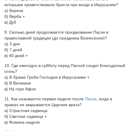
которыми приветствовали Христа при входе в Иерусалим?
а) Береза
б) Верба +
в) Дуб
9. Сколько дней продолжается празднование Пасхи в
православной традиции (до праздника Вознесения)?
а) 3 дня
б) 7 дней
в) 40 дней +
10. Где ежегодно в субботу перед Пасхой сходит Благодатный
огонь?
а) В Храме Гроба Господня в Иерусалиме +
б) В Ватикане
в) На горе Афон
11. Как называется первая неделя после
Пасхи
, когда в
храмах не закрываются Царские врата?
а) Страстная седмица
б) Светлая седмица +
в) Фомина неделя