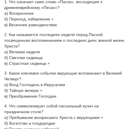
1. Что означает само слово «Пасха», восходящее к
древнееврейскому «Песах»?
а) Воскресение
б) Переход, избавление +
в) Весеннее равноденствие
2. Как называется последняя неделя перед Пасхой,
посвященная воспоминаниям о последних днях земной жизни
Христа?
а) Великая неделя
б) Светлая седмица
в) Страстная седмица +
3. Какое ключевое событие верующие вспоминают в Великий
Четверг?
а) Вход Господень в Иерусалим
б) Тайную вечерю +
в) Преображение Господне
4. Что символизирует собой пасхальный кулич на
праздничном столе?
а) Пребывание воскресшего Христа с верующими +
б) Богатство и плодородие