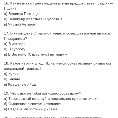
16. Как называют день недели всегда предшествует празднику
Пасхи?
а) Великая Пятница
б) Великая(Страстная) Суббота +
в) Чистый Четверг
17. В какой день Страстной недели совершается чин выноса
Плащаницы?
а) В четверг
б) В субботу
в) В Великую (Страстную) пятницу +
18. Какое из этих блюд НЕ является обязательным символом
пасхальной трапезы?
а) Кулич
б) Блины +
в) Крашеные яйца
19. Что означает обычай «христосоваться»?
а) Троекратный поцелуй и пасхальное приветствие +
б) Омовение в святом источнике
в) Раздача милостыни у храма