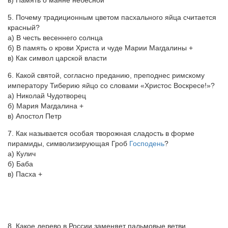
в) Память о манне небесной
5. Почему традиционным цветом пасхального яйца считается
красный?
а) В честь весеннего солнца
б) В память о крови Христа и чуде Марии Магдалины +
в) Как символ царской власти
6. Какой святой, согласно преданию, преподнес римскому
императору Тиберию яйцо со словами «Христос Воскресе!»?
а) Николай Чудотворец
б) Мария Магдалина +
в) Апостол Петр
7. Как называется особая творожная сладость в форме
пирамиды, символизирующая Гроб
Господень
?
а) Кулич
б) Баба
в) Пасха +
8. Какое дерево в России заменяет пальмовые ветви,