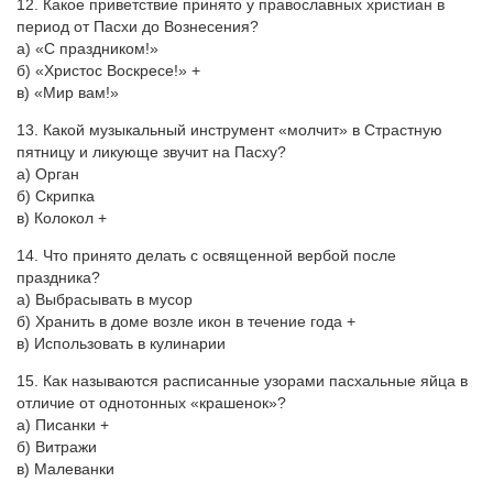
12. Какое приветствие принято у православных христиан в
период от Пасхи до Вознесения?
а) «С праздником!»
б) «Христос Воскресе!» +
в) «Мир вам!»
13. Какой музыкальный инструмент «молчит» в Страстную
пятницу и ликующе звучит на Пасху?
а) Орган
б) Скрипка
в) Колокол +
14. Что принято делать с освященной вербой после
праздника?
а) Выбрасывать в мусор
б) Хранить в доме возле икон в течение года +
в) Использовать в кулинарии
15. Как называются расписанные узорами пасхальные яйца в
отличие от однотонных «крашенок»?
а) Писанки +
б) Витражи
в) Малеванки