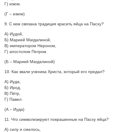
Г) изюм.
(Г – изюм)
9. С кем связана традиция красить яйца на Пасху?
А) Иудой,
Б) Марией Магдалиной,
В) императором Нероном,
Г) апостолом Петром.
(Б – Марией Магдалиной)
10. Как звали ученика Христа, который его предал?
А) Иуда,
Б) Ирод,
В) Пётр,
Г) Павел.
(А – Иуда)
11. Что символизируют покрашенные на Пасху яйца?
А) силу и смелось,