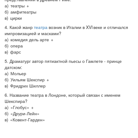
а) театры +
б) амфитеатры
в) цирки
4. Какой жанр
театра
возник в Италии в XVI веке и отличался
импровизацией и масками?
а) комедия дель арте +
б) опера
в) фарс
5. Драматург автор пятиактной пьесы о Гамлете - принце
датском:
а) Мольер
б) Уильям Шекспир +
в) Фридрих Шиллер
6. Название театра в Лондоне, который связан с именем
Шекспира?
а) «Глобус» +
б) «Друри-Лейн»
в) «Ковент-Гарден»