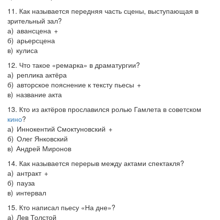
11. Как называется передняя часть сцены, выступающая в
зрительный зал?
а) авансцена +
б) арьерсцена
в) кулиса
12. Что такое «ремарка» в драматургии?
а) реплика актёра
б) авторское пояснение к тексту пьесы +
в) название акта
13. Кто из актёров прославился ролью Гамлета в советском
кино
?
а) Иннокентий Смоктуновский +
б) Олег Янковский
в) Андрей Миронов
14. Как называется перерыв между актами спектакля?
а) антракт +
б) пауза
в) интервал
15. Кто написал пьесу «На дне»?
а) Лев Толстой