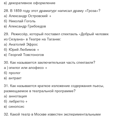
в) декоративное оформление
28. В 1859 году этот драматург написал драму «Гроза»?
а) Александр Островский +
б) Николай Гоголь
в) Александр Грибоедов
29. Режиссёр, который поставил спектакль «Добрый человек
из Сезуана» в Театре на Таганке:
а) Анатолий Эфрос
б) Юрий Любимов +
в) Георгий Товстоногов
30. Как называется заключительная часть спектакля?
а ) эпилог или апофеоз +
б) пролог
в) антракт
31. Как называется краткое изложение содержания пьесы,
размещаемое в театральной программе?
а) аннотация
б) либретто +
в) синопсис
32. Какой театр в Москве известен экспериментальными