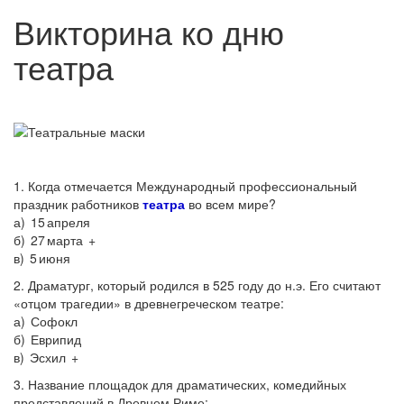
Викторина ко дню
театра
1. Когда отмечается Международный профессиональный
праздник работников
театра
во всем мире?
а) 15 апреля
б) 27 марта +
в) 5 июня
2. Драматург, который родился в 525 году до н.э. Его считают
«отцом трагедии» в древнегреческом театре:
а) Софокл
б) Еврипид
в) Эсхил +
3. Название площадок для драматических, комедийных
представлений в Древнем Риме: