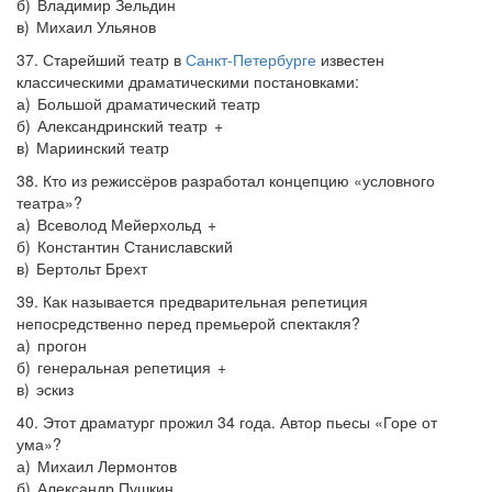
б) Владимир Зельдин
в) Михаил Ульянов
37. Старейший театр в
Санкт-Петербурге
известен
классическими драматическими постановками:
а) Большой драматический театр
б) Александринский театр +
в) Мариинский театр
38. Кто из режиссёров разработал концепцию «условного
театра»?
а) Всеволод Мейерхольд +
б) Константин Станиславский
в) Бертольт Брехт
39. Как называется предварительная репетиция
непосредственно перед премьерой спектакля?
а) прогон
б) генеральная репетиция +
в) эскиз
40. Этот драматург прожил 34 года. Автор пьесы «Горе от
ума»?
а) Михаил Лермонтов
б) Александр Пушкин