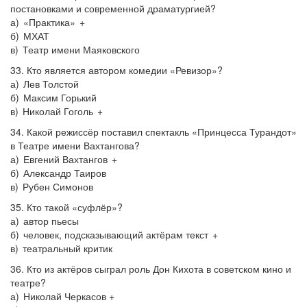
постановками и современной драматургией?
а) «Практика» +
б) МХАТ
в) Театр имени Маяковского
33. Кто является автором комедии «Ревизор»?
а) Лев Толстой
б) Максим Горький
в) Николай Гоголь +
34. Какой режиссёр поставил спектакль «Принцесса Турандот»
в Театре имени Вахтангова?
а) Евгений Вахтангов +
б) Александр Таиров
в) Рубен Симонов
35. Кто такой «суфлёр»?
а) автор пьесы
б) человек, подсказывающий актёрам текст +
в) театральный критик
36. Кто из актёров сыграл роль Дон Кихота в советском кино и
театре?
а) Николай Черкасов +