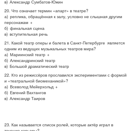
в) Александр Сумбатов-Южин
20. Что означает термин «апарт» в театре?
а) реплика, обращённая к залу, условно не слышная другим
персонажам +
б) финальная сцена
в) вступительная речь
21. Какой театр оперы и балета в Санкт-Петербурге является
одним из ведущих музыкальных театров мира?
а) Мариинский театр +
б) Александринский театр
в) Большой драматический театр
22. Кто из режиссёров прославился экспериментами с формой
и «театральной биомеханикой»?
а) Всеволод Мейерхольд +
б) Евгений Вахтангов
в) Александр Таиров
23. Как называется список ролей, которые актёр играл в
течение карьеры?