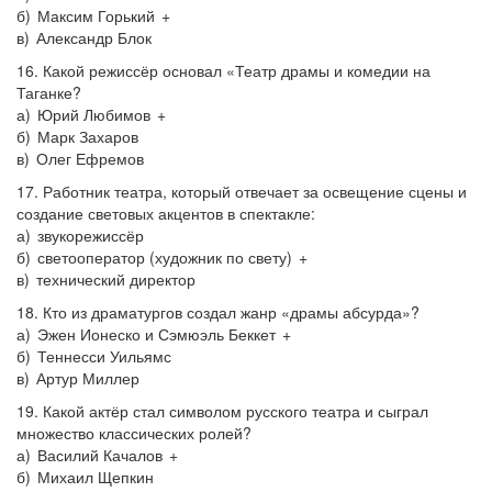
б) Максим Горький +
в) Александр Блок
16. Какой режиссёр основал «Театр драмы и комедии на
Таганке?
а) Юрий Любимов +
б) Марк Захаров
в) Олег Ефремов
17. Работник театра, который отвечает за освещение сцены и
создание световых акцентов в спектакле:
а) звукорежиссёр
б) светооператор (художник по свету) +
в) технический директор
18. Кто из драматургов создал жанр «драмы абсурда»?
а) Эжен Ионеско и Сэмюэль Беккет +
б) Теннесси Уильямс
в) Артур Миллер
19. Какой актёр стал символом русского театра и сыграл
множество классических ролей?
а) Василий Качалов +
б) Михаил Щепкин