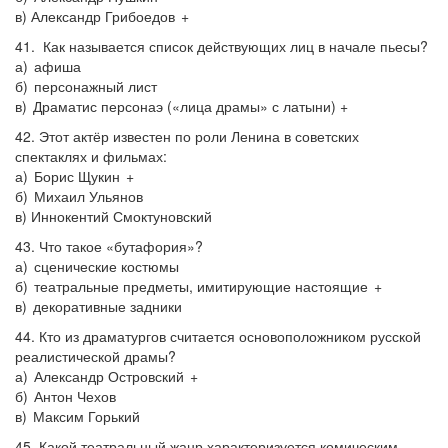
в) Александр Грибоедов +
41. Как называется список действующих лиц в начале пьесы?
а) афиша
б) персонажный лист
в) Драматис персонаэ («лица драмы» с латыни) +
42. Этот актёр известен по роли Ленина в советских
спектаклях и фильмах:
а) Борис Щукин +
б) Михаил Ульянов
в) Иннокентий Смоктуновский
43. Что такое «бутафория»?
а) сценические костюмы
б) театральные предметы, имитирующие настоящие +
в) декоративные задники
44. Кто из драматургов считается основоположником русской
реалистической драмы?
а) Александр Островский +
б) Антон Чехов
в) Максим Горький
45. Какой театральный жанр характеризуется комическим