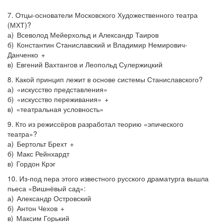
7. Отцы-основатели Московского Художественного театра
(МХТ)?
а) Всеволод Мейерхольд и Александр Таиров
б) Константин Станиславский и Владимир Немирович-
Данченко +
в) Евгений Вахтангов и Леопольд Сулержицкий
8. Какой принцип лежит в основе системы Станиславского?
а) «искусство представления»
б) «искусство переживания» +
в) «театральная условность»
9. Кто из режиссёров разработал теорию «эпического
театра»?
а) Бертольт Брехт +
б) Макс Рейнхардт
в) Гордон Крэг
10. Из-под пера этого известного русского драматурга вышла
пьеса «Вишнёвый сад»:
а) Александр Островский
б) Антон Чехов +
в) Максим Горький