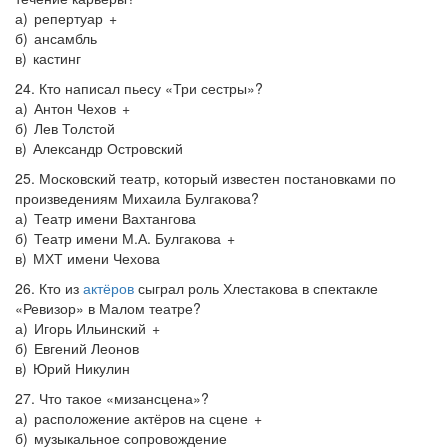
а) репертуар +
б) ансамбль
в) кастинг
24. Кто написал пьесу «Три сестры»?
а) Антон Чехов +
б) Лев Толстой
в) Александр Островский
25. Московский театр, который известен постановками по
произведениям Михаила Булгакова?
а) Театр имени Вахтангова
б) Театр имени М.А. Булгакова +
в) МХТ имени Чехова
26. Кто из
актёров
сыграл роль Хлестакова в спектакле
«Ревизор» в Малом театре?
а) Игорь Ильинский +
б) Евгений Леонов
в) Юрий Никулин
27. Что такое «мизансцена»?
а) расположение актёров на сцене +
б) музыкальное сопровождение