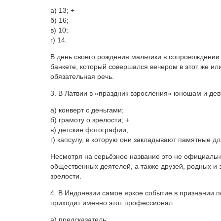
а) 13; +
б) 16;
в) 10;
г) 14.
В день своего рождения мальчики в сопровождении
банкете, который совершался вечером в этот же и
обязательная речь.
3. В Латвии в «праздник взросления» юношам и д
а) конверт с деньгами;
б) грамоту о зрелости; +
в) детские фотографии;
г) капсулу, в которую они закладывают памятные д
Несмотря на серьёзное название это не официальн
общественных деятелей, а также друзей, родных и 
зрелости.
4. В Индонезии самое яркое событие в признании п
приходит именно этот профессионал:
а) предсказатель;