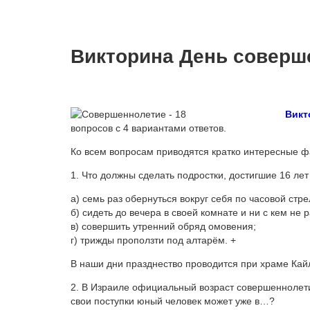
Викторина День соверш
Викт
вопросов с 4 вариантами ответов.
Ко всем вопросам приводятся кратко интересные ф
1. Что должны сделать подростки, достигшие 16 ле
а) семь раз обернуться вокруг себя по часовой стре
б) сидеть до вечера в своей комнате и ни с кем не 
в) совершить утренний обряд омовения;
г) трижды проползти под алтарём. +
В наши дни празднество проводится при храме Кай
2. В Израиле официальный возраст совершеннолетия
свои поступки юный человек может уже в…?