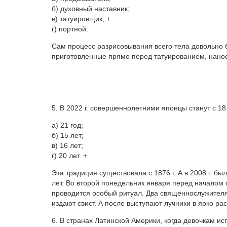
б) духовный наставник;
в) татуировщик; +
г) портной.
Сам процесс разрисовывания всего тела довольно б
приготовленные прямо перед татуированием, нано
5. В 2022 г. совершеннолетними японцы станут с 18
а) 21 год;
б) 15 лет;
в) 16 лет;
г) 20 лет. +
Эта традиция существовала с 1876 г. А в 2008 г. б
лет. Во второй понедельник января перед начало
проводится особый ритуал. Два священнослужителя
издают свист. А после выступают лучники в ярко р
6. В странах Латинской Америки, когда девочкам ис