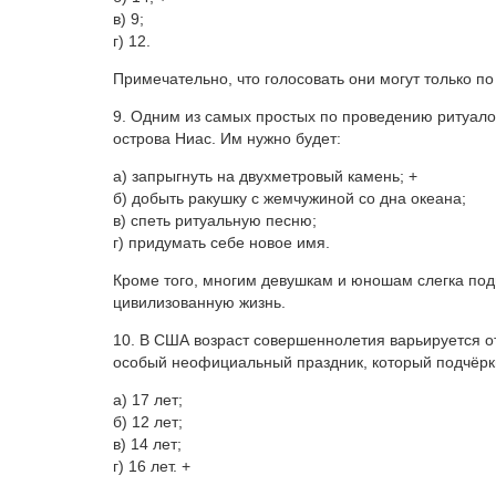
в) 9;
г) 12.
Примечательно, что голосовать они могут только по
9. Одним из самых простых по проведению ритуало
острова Ниас. Им нужно будет:
а) запрыгнуть на двухметровый камень; +
б) добыть ракушку с жемчужиной со дна океана;
в) спеть ритуальную песню;
г) придумать себе новое имя.
Кроме того, многим девушкам и юношам слегка под
цивилизованную жизнь.
10. В США возраст совершеннолетия варьируется от 
особый неофициальный праздник, который подчёрки
а) 17 лет;
б) 12 лет;
в) 14 лет;
г) 16 лет. +