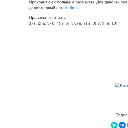
Проходит он с большим размахом. Для девочек пра
дарят первый
автомобиль
.
Правильные ответы:
1) г; 2) а; 3) б; 4) в; 5) г; 6) в; 7) в; 8) б; 9) а; 10) г.
Подели