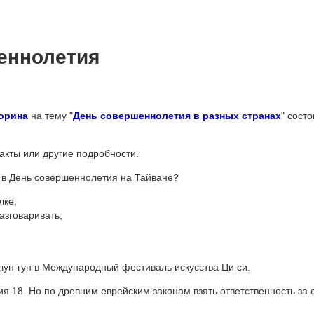
еннолетия
орина
на тему "
День совершеннолетия в разных странах
" состо
акты или другие подробности.
т в День совершеннолетия на Тайване?
лке;
разговаривать;
лун-гун в Международный фестиваль искусства Ци си.
 18. Но по древним еврейским законам взять ответственность за 